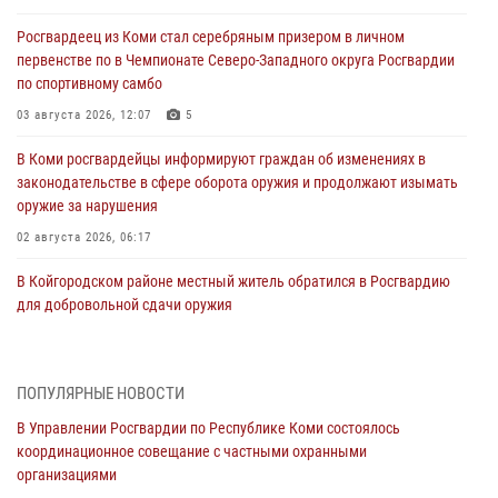
Росгвардеец из Коми стал серебряным призером в личном
первенстве по в Чемпионате Северо-Западного округа Росгвардии
по спортивному самбо
03 августа 2026, 12:07
5
В Коми росгвардейцы информируют граждан об изменениях в
законодательстве в сфере оборота оружия и продолжают изымать
оружие за нарушения
02 августа 2026, 06:17
В Койгородском районе местный житель обратился в Росгвардию
для добровольной сдачи оружия
31 июля 2026, 10:55
Временно исполняющий обязанности начальника Управления
ПОПУЛЯРНЫЕ НОВОСТИ
Росгвардии по Республике Коми лично проверил ДОЛ «Орленок»
В Управлении Росгвардии по Республике Коми состоялось
31 июля 2026, 06:57
8
координационное совещание с частными охранными
организациями
В Усинске росгвардейцы оперативно отработали план «Квартал»