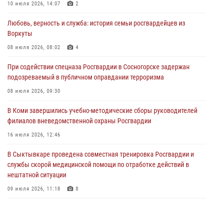
10 июля 2026, 14:07
2
30 июля 2026, 13:53
Любовь, верность и служба: история семьи росгвардейцев из
В Санкт-Петербурге прошел окружной этап ежегодного
Воркуты
Всероссийского конкурса профессионального мастерства среди
сотрудников вневедомственной охраны Росгвардии
08 июля 2026, 08:02
4
28 июля 2026, 15:09
12
При содействии спецназа Росгвардии в Сосногорске задержан
подозреваемый в публичном оправдании терроризма
В Сыктывкаре росгвардейцы приняли участие в молебне в рамках
Дня Крещения Руси и Дня святого равноапостольного князя
08 июля 2026, 09:30
Владимира
В Коми завершились учебно-методические сборы руководителей
28 июля 2026, 13:32
8
филиалов вневедомственной охраны Росгвардии
В Коми за неделю росгвардейцами выявлено более 10
16 июля 2026, 12:46
правонарушений в области оборота оружия и частной охранной
деятельности
В Сыктывкаре проведена совместная тренировка Росгвардии и
службы скорой медицинской помощи по отработке действий в
26 июля 2026, 06:48
нештатной ситуации
09 июля 2026, 11:18
8
В Коми росгвардейцы обеспечивают правопорядок всероссийского
фестиваля воздухоплавания «ЖИВОЙ ВОЗДУХ»