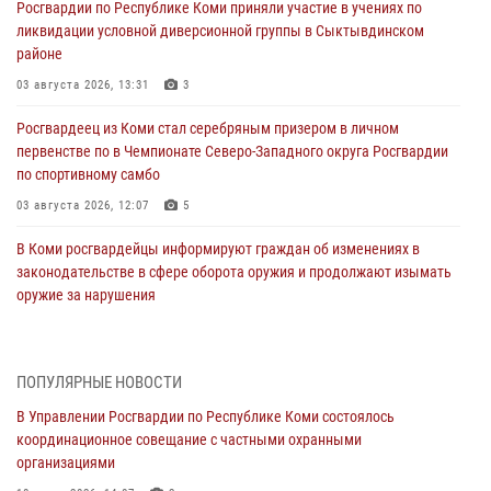
Росгвардии по Республике Коми приняли участие в учениях по
ликвидации условной диверсионной группы в Сыктывдинском
районе
03 августа 2026, 13:31
3
Росгвардеец из Коми стал серебряным призером в личном
первенстве по в Чемпионате Северо-Западного округа Росгвардии
по спортивному самбо
03 августа 2026, 12:07
5
В Коми росгвардейцы информируют граждан об изменениях в
законодательстве в сфере оборота оружия и продолжают изымать
оружие за нарушения
02 августа 2026, 06:17
В Койгородском районе местный житель обратился в Росгвардию
ПОПУЛЯРНЫЕ НОВОСТИ
для добровольной сдачи оружия
В Управлении Росгвардии по Республике Коми состоялось
31 июля 2026, 10:55
координационное совещание с частными охранными
организациями
Временно исполняющий обязанности начальника Управления
Росгвардии по Республике Коми лично проверил ДОЛ «Орленок»