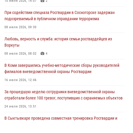
10 июля 2026, 14:07
2
31 июля 2026, 06:57
8
При содействии спецназа Росгвардии в Сосногорске задержан
подозреваемый в публичном оправдании терроризма
В Усинске росгвардейцы оперативно отработали план «Квартал»
08 июля 2026, 09:30
30 июля 2026, 13:53
Любовь, верность и служба: история семьи росгвардейцев из
В Санкт-Петербурге прошел окружной этап ежегодного
Воркуты
Всероссийского конкурса профессионального мастерства среди
сотрудников вневедомственной охраны Росгвардии
08 июля 2026, 08:02
4
28 июля 2026, 15:09
12
В Коми завершились учебно-методические сборы руководителей
филиалов вневедомственной охраны Росгвардии
В Сыктывкаре росгвардейцы приняли участие в молебне в рамках
Дня Крещения Руси и Дня святого равноапостольного князя
16 июля 2026, 12:46
Владимира
За прошедшую неделю сотрудники вневедомственной охраны
28 июля 2026, 13:32
8
отработали более 100 тревог, поступивших с охраняемых объектов
24 июля 2026, 13:51
В Сыктывкаре проведена совместная тренировка Росгвардии и
службы скорой медицинской помощи по отработке действий в
нештатной ситуации