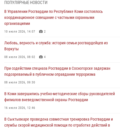
ПОПУЛЯРНЫЕ НОВОСТИ
Росгвардии по Республике Коми лично проверил ДОЛ «Орленок»
В Управлении Росгвардии по Республике Коми состоялось
31 июля 2026, 06:57
8
координационное совещание с частными охранными
организациями
В Усинске росгвардейцы оперативно отработали план «Квартал»
10 июля 2026, 14:07
2
30 июля 2026, 13:53
Любовь, верность и служба: история семьи росгвардейцев из
В Санкт-Петербурге прошел окружной этап ежегодного
Воркуты
Всероссийского конкурса профессионального мастерства среди
сотрудников вневедомственной охраны Росгвардии
08 июля 2026, 08:02
4
28 июля 2026, 15:09
12
При содействии спецназа Росгвардии в Сосногорске задержан
подозреваемый в публичном оправдании терроризма
В Сыктывкаре росгвардейцы приняли участие в молебне в рамках
Дня Крещения Руси и Дня святого равноапостольного князя
08 июля 2026, 09:30
Владимира
В Коми завершились учебно-методические сборы руководителей
28 июля 2026, 13:32
8
филиалов вневедомственной охраны Росгвардии
В Коми за неделю росгвардейцами выявлено более 10
16 июля 2026, 12:46
правонарушений в области оборота оружия и частной охранной
деятельности
В Сыктывкаре проведена совместная тренировка Росгвардии и
службы скорой медицинской помощи по отработке действий в
26 июля 2026, 06:48