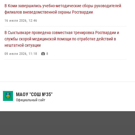
деятельности
В Коми завершились учебно-методические сборы руководителей
филиалов вневедомственной охраны Росгвардии
26 июля 2026, 06:48
16 июля 2026, 12:46
В Сыктывкаре состоялась торжественная присяга для
военнослужащих по призыву в Центре подготовки личного состава
В Сыктывкаре проведена совместная тренировка Росгвардии и
Росгвардии
службы скорой медицинской помощи по отработке действий в
нештатной ситуации
25 июля 2026, 10:45
12
09 июля 2026, 11:18
8
В Коми росгвардейцы обеспечивают правопорядок всероссийского
фестиваля воздухоплавания «ЖИВОЙ ВОЗДУХ»
19 июля 2026, 14:02
1
В Усть-Вымском районе росгвардейцы задержала необычного
МАОУ "СОШ №35"
покупателя
Официальный сайт
14 июля 2026, 11:49
В Коми росгвардейцы поздравили с юбилеем директора филиала
ВГТРК «Коми Гор» Юлию Чубову
23 июля 2026, 09:18