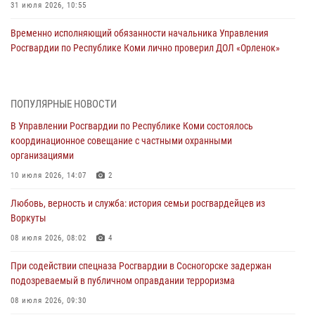
31 июля 2026, 10:55
Временно исполняющий обязанности начальника Управления
Росгвардии по Республике Коми лично проверил ДОЛ «Орленок»
31 июля 2026, 06:57
8
В Усинске росгвардейцы оперативно отработали план «Квартал»
ПОПУЛЯРНЫЕ НОВОСТИ
30 июля 2026, 13:53
В Управлении Росгвардии по Республике Коми состоялось
координационное совещание с частными охранными
В Санкт-Петербурге прошел окружной этап ежегодного
организациями
Всероссийского конкурса профессионального мастерства среди
сотрудников вневедомственной охраны Росгвардии
10 июля 2026, 14:07
2
28 июля 2026, 15:09
12
Любовь, верность и служба: история семьи росгвардейцев из
Воркуты
В Сыктывкаре росгвардейцы приняли участие в молебне в рамках
Дня Крещения Руси и Дня святого равноапостольного князя
08 июля 2026, 08:02
4
Владимира
При содействии спецназа Росгвардии в Сосногорске задержан
28 июля 2026, 13:32
8
подозреваемый в публичном оправдании терроризма
В Коми за неделю росгвардейцами выявлено более 10
08 июля 2026, 09:30
правонарушений в области оборота оружия и частной охранной