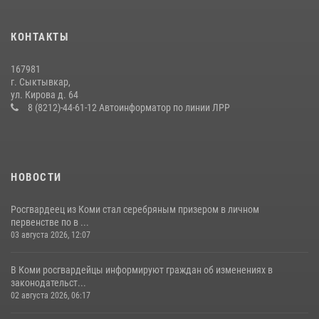
За прошедшую неделю сотрудники вневедомственной охраны
КОНТАКТЫ
отработали более 100 тревог, поступивших с охраняемых объектов
24 июля 2026, 13:51
167981
г. Сыктывкар,
Житель Сыктывкара привлечен к административной
ул. Кирова д. 64
ответственности за утерю оружия
8 (8212)-44-61-12 Автоинформатор по линии ЛРР
07 июля 2026, 14:30
НОВОСТИ
Росгвардеец из Коми стал серебряным призером в личном
первенстве по в ...
03 августа 2026, 12:07
В Коми росгвардейцы информируют граждан об изменениях в
законодательст...
02 августа 2026, 06:17