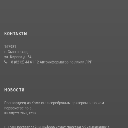
В Коми росгвардейцы поздравили с юбилеем директора филиала
ВГТРК «Коми Гор» Юлию Чубову
23 июля 2026, 09:18
За прошедшую неделю сотрудники вневедомственной охраны
КОНТАКТЫ
отработали более 100 тревог, поступивших с охраняемых объектов
24 июля 2026, 13:51
167981
г. Сыктывкар,
Житель Сыктывкара привлечен к административной
ул. Кирова д. 64
ответственности за утерю оружия
8 (8212)-44-61-12 Автоинформатор по линии ЛРР
07 июля 2026, 14:30
НОВОСТИ
Росгвардеец из Коми стал серебряным призером в личном
первенстве по в ...
03 августа 2026, 12:07
В Коми росгвардейцы информируют граждан об изменениях в