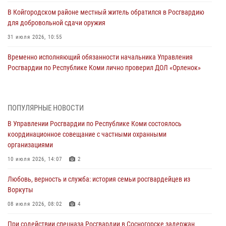
В Койгородском районе местный житель обратился в Росгвардию
для добровольной сдачи оружия
31 июля 2026, 10:55
Временно исполняющий обязанности начальника Управления
Росгвардии по Республике Коми лично проверил ДОЛ «Орленок»
31 июля 2026, 06:57
8
В Усинске росгвардейцы оперативно отработали план «Квартал»
ПОПУЛЯРНЫЕ НОВОСТИ
30 июля 2026, 13:53
В Управлении Росгвардии по Республике Коми состоялось
координационное совещание с частными охранными
В Санкт-Петербурге прошел окружной этап ежегодного
организациями
Всероссийского конкурса профессионального мастерства среди
сотрудников вневедомственной охраны Росгвардии
10 июля 2026, 14:07
2
28 июля 2026, 15:09
12
Любовь, верность и служба: история семьи росгвардейцев из
Воркуты
В Сыктывкаре росгвардейцы приняли участие в молебне в рамках
Дня Крещения Руси и Дня святого равноапостольного князя
08 июля 2026, 08:02
4
Владимира
При содействии спецназа Росгвардии в Сосногорске задержан