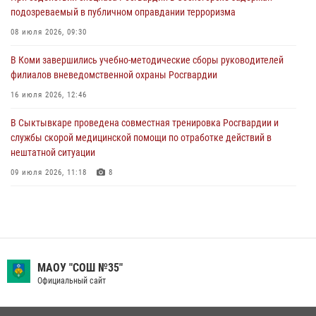
28 июля 2026, 13:32
8
подозреваемый в публичном оправдании терроризма
В Коми за неделю росгвардейцами выявлено более 10
08 июля 2026, 09:30
правонарушений в области оборота оружия и частной охранной
деятельности
В Коми завершились учебно-методические сборы руководителей
филиалов вневедомственной охраны Росгвардии
26 июля 2026, 06:48
16 июля 2026, 12:46
В Сыктывкаре состоялась торжественная присяга для
военнослужащих по призыву в Центре подготовки личного состава
В Сыктывкаре проведена совместная тренировка Росгвардии и
Росгвардии
службы скорой медицинской помощи по отработке действий в
нештатной ситуации
25 июля 2026, 10:45
12
09 июля 2026, 11:18
8
В Усть-Вымском районе росгвардейцы задержала необычного
покупателя
14 июля 2026, 11:49
В Коми росгвардейцы обеспечивают правопорядок всероссийского
МАОУ "СОШ №35"
фестиваля воздухоплавания «ЖИВОЙ ВОЗДУХ»
Официальный сайт
19 июля 2026, 14:02
1