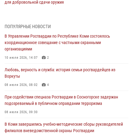
для добровольной сдачи оружия
31 июля 2026, 10:55
Временно исполняющий обязанности начальника Управления
ПОПУЛЯРНЫЕ НОВОСТИ
Росгвардии по Республике Коми лично проверил ДОЛ «Орленок»
В Управлении Росгвардии по Республике Коми состоялось
31 июля 2026, 06:57
8
координационное совещание с частными охранными
организациями
В Усинске росгвардейцы оперативно отработали план «Квартал»
10 июля 2026, 14:07
2
30 июля 2026, 13:53
Любовь, верность и служба: история семьи росгвардейцев из
В Санкт-Петербурге прошел окружной этап ежегодного
Воркуты
Всероссийского конкурса профессионального мастерства среди
сотрудников вневедомственной охраны Росгвардии
08 июля 2026, 08:02
4
28 июля 2026, 15:09
12
При содействии спецназа Росгвардии в Сосногорске задержан
подозреваемый в публичном оправдании терроризма
В Сыктывкаре росгвардейцы приняли участие в молебне в рамках
Дня Крещения Руси и Дня святого равноапостольного князя
08 июля 2026, 09:30
Владимира
В Коми завершились учебно-методические сборы руководителей
28 июля 2026, 13:32
8
филиалов вневедомственной охраны Росгвардии