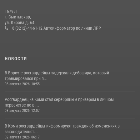
14 июля 2026, 11:49
167981
г. Сыктывкар,
В Сыктывкаре состоялась торжественная присяга для
ул. Кирова д. 64
военнослужащих по призыву в Центре подготовки личного состава
8 (8212)-44-61-12 Автоинформатор по линии ЛРР
Росгвардии
25 июля 2026, 10:45
12
НОВОСТИ
В Воркуте росгвардейцы задержали дебошира, который
травмировался при п...
06 августа 2026, 10:55
Росгвардеец из Коми стал серебряным призером в личном
первенстве по в ...
03 августа 2026, 12:07
В Коми росгвардейцы информируют граждан об изменениях в
законодательст...
02 августа 2026, 06:17