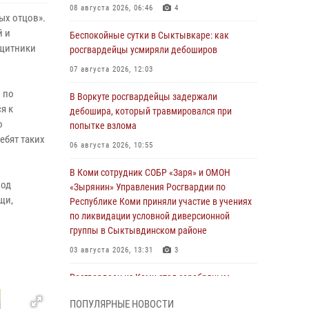
08 августа 2026, 06:46
4
ых отцов».
й и
Беспокойные сутки в Сыктывкаре: как
ащитники
росгвардейцы усмиряли дебоширов
07 августа 2026, 12:03
 по
В Воркуте росгвардейцы задержали
я к
дебошира, который травмировался при
о
попытке взлома
ебят таких
06 августа 2026, 10:55
В Коми сотрудник СОБР «Заря» и ОМОН
под
«Зырянин» Управления Росгвардии по
щи,
Республике Коми приняли участие в учениях
по ликвидации условной диверсионной
группы в Сыктывдинском районе
03 августа 2026, 13:31
3
Росгвардеец из Коми стал серебряным
призером в личном первенстве по в
ПОПУЛЯРНЫЕ НОВОСТИ
Чемпионате Северо-Западного округа