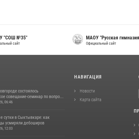
У "СОШ №35"
МАОУ "Русская гимназия
альный сайт
Официальный сайт
И
НАВИГАЦИЯ
овгороде состоялось
Новости
ое совещание-семинар по вопро...
Карта сайта
26, 06:46
П
е сутки в Сыктывкаре: как
цы усмиряли дебоширов
26, 12:03