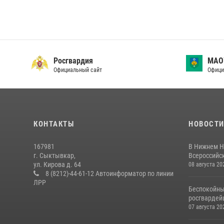
Росгвардия
МАО
Официальный сайт
Офици
КОНТАКТЫ
НОВОСТ
167981
В Нижнем Н
г. Сыктывкар,
Всероссийск
ул. Кирова д. 64
08 августа 20
8 (8212)-44-61-12 Автоинформатор по линии
ЛРР
Беспокойны
росгвардей
07 августа 20