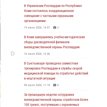
Росгвардии по спортивному самбо
В Управлении Росгвардии по Республике
Коми состоялось координационное
03 августа 2026, 12:07
5
совещание с частными охранными
В Коми росгвардейцы информируют граждан
организациями
об изменениях в законодательстве в сфере
10 июля 2026, 14:07
2
оборота оружия и продолжают изымать
оружие за нарушения
В Коми завершились учебно-методические
сборы руководителей филиалов
02 августа 2026, 06:17
вневедомственной охраны Росгвардии
В Койгородском районе местный житель
16 июля 2026, 12:46
обратился в Росгвардию для добровольной
сдачи оружия
В Сыктывкаре проведена совместная
тренировка Росгвардии и службы скорой
31 июля 2026, 10:55
медицинской помощи по отработке действий
Временно исполняющий обязанности
в нештатной ситуации
начальника Управления Росгвардии по
09 июля 2026, 11:18
8
Республике Коми лично проверил ДОЛ
«Орленок»
За прошедшую неделю сотрудники
вневедомственной охраны отработали более
31 июля 2026, 06:57
8
100 тревог, поступивших с охраняемых