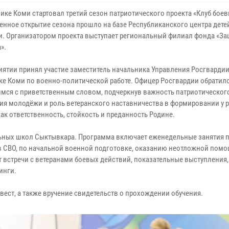
ике Коми стартовал третий сезон патриотического проекта «Клуб боев
енное открытие сезона прошло на базе Республиканского центра дете
. Организатором проекта выступает региональный филиал фонда «З
».
иятии принял участие заместитель начальника Управления Росгвардии
ке Коми по военно-политической работе. Офицер Росгвардии обратилс
мся с приветственным словом, подчеркнув важность патриотическог
ия молодёжи и роль ветеранского наставничества в формировании у р
как ответственность, стойкость и преданность Родине.
льных школ Сыктывкара. Программа включает еженедельные занятия 
в СВО, по начальной военной подготовке, оказанию неотложной помо
 встречи с ветеранами боевых действий, показательные выступления,
инги.
ест, а также вручение свидетельств о прохождении обучения.