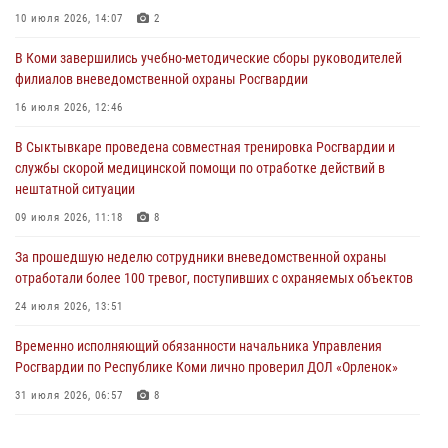
В Койгородском районе местный житель обратился в Росгвардию
10 июля 2026, 14:07
2
для добровольной сдачи оружия
В Коми завершились учебно-методические сборы руководителей
31 июля 2026, 10:55
филиалов вневедомственной охраны Росгвардии
Временно исполняющий обязанности начальника Управления
16 июля 2026, 12:46
Росгвардии по Республике Коми лично проверил ДОЛ «Орленок»
В Сыктывкаре проведена совместная тренировка Росгвардии и
31 июля 2026, 06:57
8
службы скорой медицинской помощи по отработке действий в
нештатной ситуации
В Усинске росгвардейцы оперативно отработали план «Квартал»
09 июля 2026, 11:18
8
30 июля 2026, 13:53
За прошедшую неделю сотрудники вневедомственной охраны
В Санкт-Петербурге прошел окружной этап ежегодного
отработали более 100 тревог, поступивших с охраняемых объектов
Всероссийского конкурса профессионального мастерства среди
сотрудников вневедомственной охраны Росгвардии
24 июля 2026, 13:51
28 июля 2026, 15:09
12
Временно исполняющий обязанности начальника Управления
Росгвардии по Республике Коми лично проверил ДОЛ «Орленок»
31 июля 2026, 06:57
8
В Коми росгвардейцы поздравили с юбилеем директора филиала