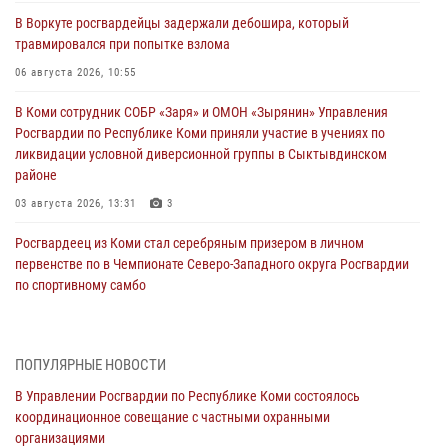
В Воркуте росгвардейцы задержали дебошира, который
травмировался при попытке взлома
06 августа 2026, 10:55
В Коми сотрудник СОБР «Заря» и ОМОН «Зырянин» Управления
Росгвардии по Республике Коми приняли участие в учениях по
ликвидации условной диверсионной группы в Сыктывдинском
районе
03 августа 2026, 13:31
3
Росгвардеец из Коми стал серебряным призером в личном
первенстве по в Чемпионате Северо-Западного округа Росгвардии
по спортивному самбо
03 августа 2026, 12:07
5
В Коми росгвардейцы информируют граждан об изменениях в
ПОПУЛЯРНЫЕ НОВОСТИ
законодательстве в сфере оборота оружия и продолжают изымать
оружие за нарушения
В Управлении Росгвардии по Республике Коми состоялось
координационное совещание с частными охранными
02 августа 2026, 06:17
организациями