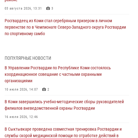
03 августа 2026, 13:31
3
Росгвардеец из Коми стал серебряным призером в личном
первенстве по в Чемпионате Северо-Западного округа Росгвардии
по спортивному самбо
03 августа 2026, 12:07
5
В Коми росгвардейцы информируют граждан об изменениях в
ПОПУЛЯРНЫЕ НОВОСТИ
законодательстве в сфере оборота оружия и продолжают изымать
оружие за нарушения
В Управлении Росгвардии по Республике Коми состоялось
координационное совещание с частными охранными
02 августа 2026, 06:17
организациями
В Койгородском районе местный житель обратился в Росгвардию
10 июля 2026, 14:07
2
для добровольной сдачи оружия
В Коми завершились учебно-методические сборы руководителей
31 июля 2026, 10:55
филиалов вневедомственной охраны Росгвардии
Временно исполняющий обязанности начальника Управления
16 июля 2026, 12:46
Росгвардии по Республике Коми лично проверил ДОЛ «Орленок»
В Сыктывкаре проведена совместная тренировка Росгвардии и
31 июля 2026, 06:57
8
службы скорой медицинской помощи по отработке действий в