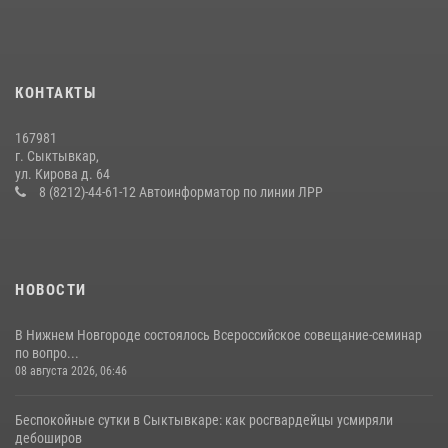
В Коми росгвардейцы поздравили с юбилеем директора филиала
ВГТРК «Коми Гор» Юлию Чубову
23 июля 2026, 09:18
КОНТАКТЫ
В Усть-Вымском районе росгвардейцы задержала необычного
покупателя
167981
14 июля 2026, 11:49
г. Сыктывкар,
ул. Кирова д. 64
В Коми за неделю росгвардейцы изъяли 44 единицы охотничьего
8 (8212)-44-61-12 Автоинформатор по линии ЛРР
оружия
12 июля 2026, 06:14
НОВОСТИ
В Нижнем Новгороде состоялось Всероссийское совещание-семинар
по вопро...
08 августа 2026, 06:46
Беспокойные сутки в Сыктывкаре: как росгвардейцы усмиряли
дебоширов