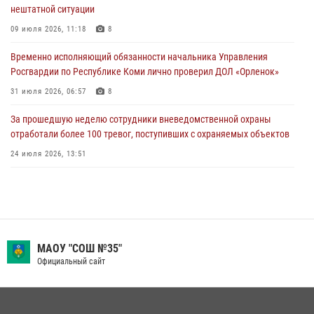
нештатной ситуации
В Усинске росгвардейцы оперативно отработали план «Квартал»
09 июля 2026, 11:18
8
30 июля 2026, 13:53
Временно исполняющий обязанности начальника Управления
В Санкт-Петербурге прошел окружной этап ежегодного
Росгвардии по Республике Коми лично проверил ДОЛ «Орленок»
Всероссийского конкурса профессионального мастерства среди
сотрудников вневедомственной охраны Росгвардии
31 июля 2026, 06:57
8
28 июля 2026, 15:09
12
За прошедшую неделю сотрудники вневедомственной охраны
отработали более 100 тревог, поступивших с охраняемых объектов
24 июля 2026, 13:51
В Коми росгвардейцы обеспечивают правопорядок всероссийского
фестиваля воздухоплавания «ЖИВОЙ ВОЗДУХ»
19 июля 2026, 14:02
1
В Сыктывкаре состоялась торжественная присяга для
МАОУ "СОШ №35"
военнослужащих по призыву в Центре подготовки личного состава
Официальный сайт
Росгвардии
25 июля 2026, 10:45
12