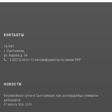
За прошедшую неделю сотрудники вневедомственной охраны
отработали более 100 тревог, поступивших с охраняемых объектов
24 июля 2026, 13:51
В Усть-Вымском районе росгвардейцы задержала необычного
КОНТАКТЫ
покупателя
14 июля 2026, 11:49
167981
г. Сыктывкар,
Временно исполняющий обязанности начальника Управления
ул. Кирова д. 64
Росгвардии по Республике Коми лично проверил ДОЛ «Орленок»
8 (8212)-44-61-12 Автоинформатор по линии ЛРР
31 июля 2026, 06:57
8
НОВОСТИ
Беспокойные сутки в Сыктывкаре: как росгвардейцы усмиряли
дебоширов
07 августа 2026, 12:03