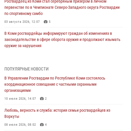
Росгвардеец из Коми стал серебряным призером в личном
первенстве по в Чемпионате Северо-Западного округа Росгвардии
по спортивному самбо
03 августа 2026, 12:07
5
В Коми росгвардейцы информируют граждан об изменениях в
законодательстве в сфере оборота оружия и продолжают изымать
оружие за нарушения
02 августа 2026, 06:17
В Койгородском районе местный житель обратился в Росгвардию
ПОПУЛЯРНЫЕ НОВОСТИ
для добровольной сдачи оружия
В Управлении Росгвардии по Республике Коми состоялось
31 июля 2026, 10:55
координационное совещание с частными охранными
организациями
Временно исполняющий обязанности начальника Управления
Росгвардии по Республике Коми лично проверил ДОЛ «Орленок»
10 июля 2026, 14:07
2
31 июля 2026, 06:57
8
Любовь, верность и служба: история семьи росгвардейцев из
Воркуты
В Усинске росгвардейцы оперативно отработали план «Квартал»
08 июля 2026, 08:02
4
30 июля 2026, 13:53