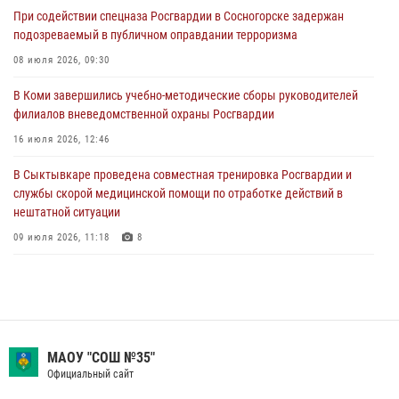
При содействии спецназа Росгвардии в Сосногорске задержан
В Санкт-Петербурге прошел окружной этап ежегодного
подозреваемый в публичном оправдании терроризма
Всероссийского конкурса профессионального мастерства среди
сотрудников вневедомственной охраны Росгвардии
08 июля 2026, 09:30
28 июля 2026, 15:09
12
В Коми завершились учебно-методические сборы руководителей
филиалов вневедомственной охраны Росгвардии
В Сыктывкаре росгвардейцы приняли участие в молебне в рамках
Дня Крещения Руси и Дня святого равноапостольного князя
16 июля 2026, 12:46
Владимира
В Сыктывкаре проведена совместная тренировка Росгвардии и
28 июля 2026, 13:32
8
службы скорой медицинской помощи по отработке действий в
нештатной ситуации
09 июля 2026, 11:18
8
В Коми росгвардейцы обеспечивают правопорядок всероссийского
фестиваля воздухоплавания «ЖИВОЙ ВОЗДУХ»
19 июля 2026, 14:02
1
В Коми росгвардейцы поздравили с юбилеем директора филиала
МАОУ "СОШ №35"
ВГТРК «Коми Гор» Юлию Чубову
Официальный сайт
23 июля 2026, 09:18