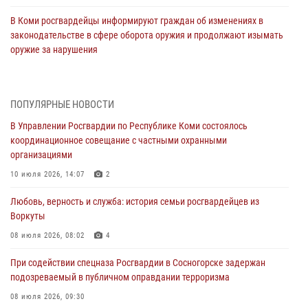
В Коми росгвардейцы информируют граждан об изменениях в
законодательстве в сфере оборота оружия и продолжают изымать
оружие за нарушения
02 августа 2026, 06:17
В Койгородском районе местный житель обратился в Росгвардию
ПОПУЛЯРНЫЕ НОВОСТИ
для добровольной сдачи оружия
В Управлении Росгвардии по Республике Коми состоялось
31 июля 2026, 10:55
координационное совещание с частными охранными
организациями
Временно исполняющий обязанности начальника Управления
Росгвардии по Республике Коми лично проверил ДОЛ «Орленок»
10 июля 2026, 14:07
2
31 июля 2026, 06:57
8
Любовь, верность и служба: история семьи росгвардейцев из
Воркуты
В Усинске росгвардейцы оперативно отработали план «Квартал»
08 июля 2026, 08:02
4
30 июля 2026, 13:53
При содействии спецназа Росгвардии в Сосногорске задержан
В Санкт-Петербурге прошел окружной этап ежегодного
подозреваемый в публичном оправдании терроризма
Всероссийского конкурса профессионального мастерства среди
сотрудников вневедомственной охраны Росгвардии
08 июля 2026, 09:30