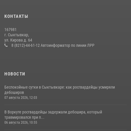
24 июля 2026, 13:51
В Усть-Вымском районе росгвардейцы задержала необычного
КОНТАКТЫ
покупателя
14 июля 2026, 11:49
167981
г. Сыктывкар,
В Сыктывкаре состоялась торжественная присяга для
ул. Кирова д. 64
военнослужащих по призыву в Центре подготовки личного состава
8 (8212)-44-61-12 Автоинформатор по линии ЛРР
Росгвардии
25 июля 2026, 10:45
12
НОВОСТИ
Беспокойные сутки в Сыктывкаре: как росгвардейцы усмиряли
дебоширов
07 августа 2026, 12:03
В Воркуте росгвардейцы задержали дебошира, который
травмировался при п...
06 августа 2026, 10:55