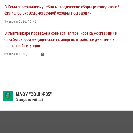
28 июля 2026, 15:09
12
В Коми завершились учебно-методические сборы руководителей
филиалов вневедомственной охраны Росгвардии
В Сыктывкаре росгвардейцы приняли участие в молебне в рамках
Дня Крещения Руси и Дня святого равноапостольного князя
16 июля 2026, 12:46
Владимира
В Сыктывкаре проведена совместная тренировка Росгвардии и
28 июля 2026, 13:32
8
службы скорой медицинской помощи по отработке действий в
нештатной ситуации
09 июля 2026, 11:18
8
В Коми росгвардейцы обеспечивают правопорядок всероссийского
фестиваля воздухоплавания «ЖИВОЙ ВОЗДУХ»
19 июля 2026, 14:02
1
В Коми росгвардейцы поздравили с юбилеем директора филиала
МАОУ "СОШ №35"
ВГТРК «Коми Гор» Юлию Чубову
Официальный сайт
23 июля 2026, 09:18
За прошедшую неделю сотрудники вневедомственной охраны
отработали более 100 тревог, поступивших с охраняемых объектов