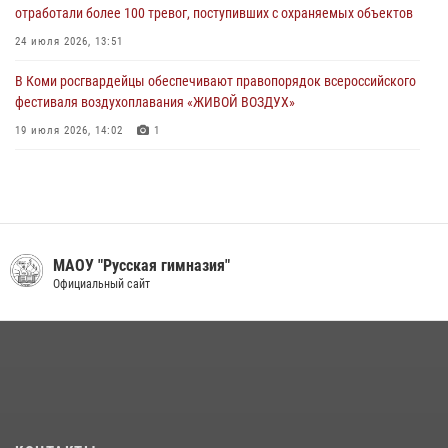
отработали более 100 тревог, поступивших с охраняемых объектов
Всероссийского конкурса профессионального мастерства среди
сотрудников вневедомственной охраны Росгвардии
24 июля 2026, 13:51
28 июля 2026, 15:09
12
В Коми росгвардейцы обеспечивают правопорядок всероссийского
фестиваля воздухоплавания «ЖИВОЙ ВОЗДУХ»
19 июля 2026, 14:02
1
В Коми росгвардейцы поздравили с юбилеем директора филиала
ВГТРК «Коми Гор» Юлию Чубову
23 июля 2026, 09:18
В Сыктывкаре состоялась торжественная присяга для
МАОУ "Русская гимназия"
военнослужащих по призыву в Центре подготовки личного состава
Официальный сайт
Росгвардии
25 июля 2026, 10:45
12
В Усть-Вымском районе росгвардейцы задержала необычного
покупателя
14 июля 2026, 11:49