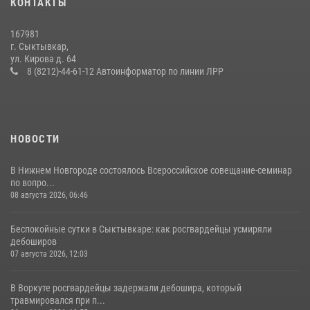
КОНТАКТЫ
Временно исполняющий обязанности начальника Управления
Росгвардии по Республике Коми лично проверил ДОЛ «Орленок»
167981
31 июля 2026, 06:57
8
г. Сыктывкар,
ул. Кирова д. 64
В Коми за неделю росгвардейцы изъяли 44 единицы охотничьего
8 (8212)-44-61-12 Автоинформатор по линии ЛРР
оружия
12 июля 2026, 06:14
НОВОСТИ
В Нижнем Новгороде состоялось Всероссийское совещание-семинар
по вопро...
08 августа 2026, 06:46
Беспокойные сутки в Сыктывкаре: как росгвардейцы усмиряли
дебоширов
07 августа 2026, 12:03
В Воркуте росгвардейцы задержали дебошира, который
травмировался при п...