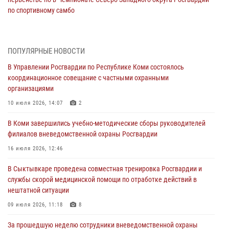
по спортивному самбо
03 августа 2026, 12:07
5
В Коми росгвардейцы информируют граждан об изменениях в
ПОПУЛЯРНЫЕ НОВОСТИ
законодательстве в сфере оборота оружия и продолжают изымать
оружие за нарушения
В Управлении Росгвардии по Республике Коми состоялось
координационное совещание с частными охранными
02 августа 2026, 06:17
организациями
В Койгородском районе местный житель обратился в Росгвардию
10 июля 2026, 14:07
2
для добровольной сдачи оружия
В Коми завершились учебно-методические сборы руководителей
31 июля 2026, 10:55
филиалов вневедомственной охраны Росгвардии
Временно исполняющий обязанности начальника Управления
16 июля 2026, 12:46
Росгвардии по Республике Коми лично проверил ДОЛ «Орленок»
В Сыктывкаре проведена совместная тренировка Росгвардии и
31 июля 2026, 06:57
8
службы скорой медицинской помощи по отработке действий в
нештатной ситуации
В Усинске росгвардейцы оперативно отработали план «Квартал»
09 июля 2026, 11:18
8
30 июля 2026, 13:53
За прошедшую неделю сотрудники вневедомственной охраны
В Санкт-Петербурге прошел окружной этап ежегодного