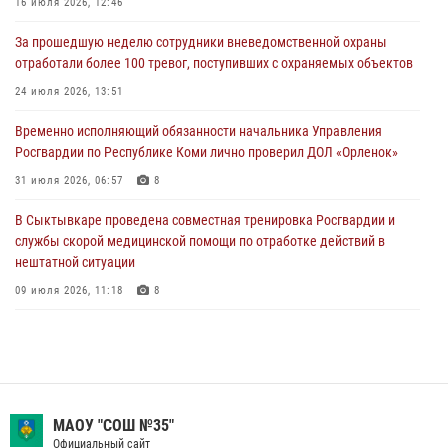
16 июля 2026, 12:46
Росгвардии по Республике Коми лично проверил ДОЛ «Орленок»
За прошедшую неделю сотрудники вневедомственной охраны
31 июля 2026, 06:57
8
отработали более 100 тревог, поступивших с охраняемых объектов
В Усинске росгвардейцы оперативно отработали план «Квартал»
24 июля 2026, 13:51
30 июля 2026, 13:53
Временно исполняющий обязанности начальника Управления
Росгвардии по Республике Коми лично проверил ДОЛ «Орленок»
В Санкт-Петербурге прошел окружной этап ежегодного
Всероссийского конкурса профессионального мастерства среди
31 июля 2026, 06:57
8
сотрудников вневедомственной охраны Росгвардии
В Сыктывкаре проведена совместная тренировка Росгвардии и
28 июля 2026, 15:09
12
службы скорой медицинской помощи по отработке действий в
нештатной ситуации
09 июля 2026, 11:18
8
В Коми росгвардейцы обеспечивают правопорядок всероссийского
фестиваля воздухоплавания «ЖИВОЙ ВОЗДУХ»
19 июля 2026, 14:02
1
В Коми росгвардейцы поздравили с юбилеем директора филиала
МАОУ "СОШ №35"
ВГТРК «Коми Гор» Юлию Чубову
Официальный сайт