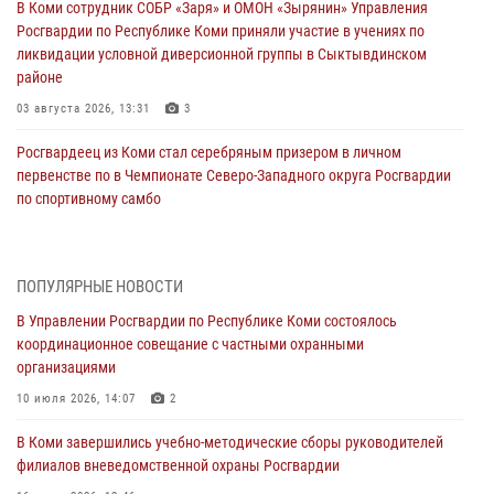
В Коми сотрудник СОБР «Заря» и ОМОН «Зырянин» Управления
Росгвардии по Республике Коми приняли участие в учениях по
ликвидации условной диверсионной группы в Сыктывдинском
районе
03 августа 2026, 13:31
3
Росгвардеец из Коми стал серебряным призером в личном
первенстве по в Чемпионате Северо-Западного округа Росгвардии
по спортивному самбо
03 августа 2026, 12:07
5
В Коми росгвардейцы информируют граждан об изменениях в
ПОПУЛЯРНЫЕ НОВОСТИ
законодательстве в сфере оборота оружия и продолжают изымать
оружие за нарушения
В Управлении Росгвардии по Республике Коми состоялось
координационное совещание с частными охранными
02 августа 2026, 06:17
организациями
В Койгородском районе местный житель обратился в Росгвардию
10 июля 2026, 14:07
2
для добровольной сдачи оружия
В Коми завершились учебно-методические сборы руководителей
31 июля 2026, 10:55
филиалов вневедомственной охраны Росгвардии
Временно исполняющий обязанности начальника Управления