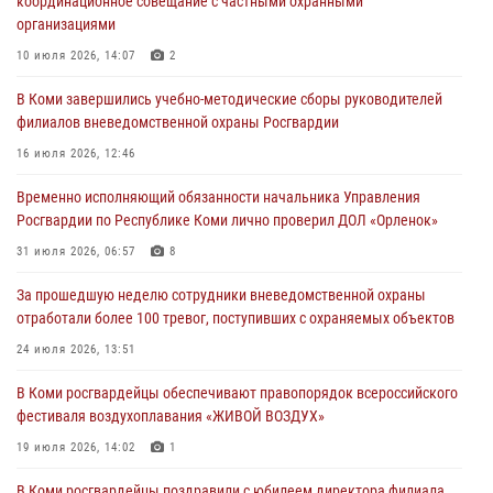
координационное совещание с частными охранными
организациями
В Коми росгвардейцы информируют граждан об изменениях в
законодательстве в сфере оборота оружия и продолжают изымать
10 июля 2026, 14:07
2
оружие за нарушения
В Коми завершились учебно-методические сборы руководителей
02 августа 2026, 06:17
филиалов вневедомственной охраны Росгвардии
В Койгородском районе местный житель обратился в Росгвардию
16 июля 2026, 12:46
для добровольной сдачи оружия
Временно исполняющий обязанности начальника Управления
31 июля 2026, 10:55
Росгвардии по Республике Коми лично проверил ДОЛ «Орленок»
Временно исполняющий обязанности начальника Управления
31 июля 2026, 06:57
8
Росгвардии по Республике Коми лично проверил ДОЛ «Орленок»
За прошедшую неделю сотрудники вневедомственной охраны
31 июля 2026, 06:57
8
отработали более 100 тревог, поступивших с охраняемых объектов
В Усинске росгвардейцы оперативно отработали план «Квартал»
24 июля 2026, 13:51
30 июля 2026, 13:53
В Коми росгвардейцы обеспечивают правопорядок всероссийского
фестиваля воздухоплавания «ЖИВОЙ ВОЗДУХ»
19 июля 2026, 14:02
1
В Коми росгвардейцы поздравили с юбилеем директора филиала