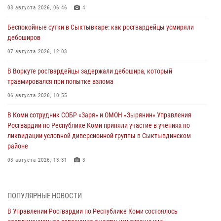
08 августа 2026, 06:46
4
Беспокойные сутки в Сыктывкаре: как росгвардейцы усмиряли
дебоширов
07 августа 2026, 12:03
В Воркуте росгвардейцы задержали дебошира, который
травмировался при попытке взлома
06 августа 2026, 10:55
В Коми сотрудник СОБР «Заря» и ОМОН «Зырянин» Управления
Росгвардии по Республике Коми приняли участие в учениях по
ликвидации условной диверсионной группы в Сыктывдинском
районе
03 августа 2026, 13:31
3
Росгвардеец из Коми стал серебряным призером в личном
первенстве по в Чемпионате Северо-Западного округа Росгвардии
ПОПУЛЯРНЫЕ НОВОСТИ
по спортивному самбо
В Управлении Росгвардии по Республике Коми состоялось
03 августа 2026, 12:07
5