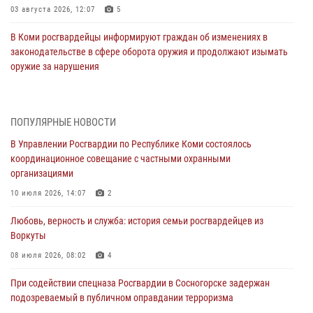
03 августа 2026, 12:07
5
В Коми росгвардейцы информируют граждан об изменениях в
законодательстве в сфере оборота оружия и продолжают изымать
оружие за нарушения
02 августа 2026, 06:17
В Койгородском районе местный житель обратился в Росгвардию
ПОПУЛЯРНЫЕ НОВОСТИ
для добровольной сдачи оружия
В Управлении Росгвардии по Республике Коми состоялось
31 июля 2026, 10:55
координационное совещание с частными охранными
организациями
Временно исполняющий обязанности начальника Управления
Росгвардии по Республике Коми лично проверил ДОЛ «Орленок»
10 июля 2026, 14:07
2
31 июля 2026, 06:57
8
Любовь, верность и служба: история семьи росгвардейцев из
Воркуты
В Усинске росгвардейцы оперативно отработали план «Квартал»
08 июля 2026, 08:02
4
30 июля 2026, 13:53
При содействии спецназа Росгвардии в Сосногорске задержан
В Санкт-Петербурге прошел окружной этап ежегодного
подозреваемый в публичном оправдании терроризма
Всероссийского конкурса профессионального мастерства среди