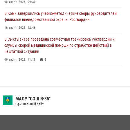
сотрудников вневедомственной охраны Росгвардии
08 июля 2026, 09:30
28 июля 2026, 15:09
12
В Коми завершились учебно-методические сборы руководителей
филиалов вневедомственной охраны Росгвардии
В Сыктывкаре росгвардейцы приняли участие в молебне в рамках
Дня Крещения Руси и Дня святого равноапостольного князя
16 июля 2026, 12:46
Владимира
В Сыктывкаре проведена совместная тренировка Росгвардии и
28 июля 2026, 13:32
8
службы скорой медицинской помощи по отработке действий в
нештатной ситуации
09 июля 2026, 11:18
8
В Коми росгвардейцы обеспечивают правопорядок всероссийского
фестиваля воздухоплавания «ЖИВОЙ ВОЗДУХ»
19 июля 2026, 14:02
1
В Коми росгвардейцы поздравили с юбилеем директора филиала
МАОУ "СОШ №35"
ВГТРК «Коми Гор» Юлию Чубову
Официальный сайт
23 июля 2026, 09:18
За прошедшую неделю сотрудники вневедомственной охраны
отработали более 100 тревог, поступивших с охраняемых объектов