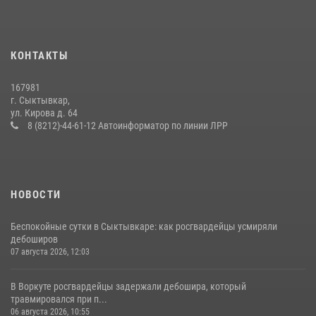
24 июля 2026, 13:51
В Усть-Вымском районе росгвардейцы задержала необычного
КОНТАКТЫ
покупателя
14 июля 2026, 11:49
167981
г. Сыктывкар,
Временно исполняющий обязанности начальника Управления
ул. Кирова д. 64
Росгвардии по Республике Коми лично проверил ДОЛ «Орленок»
8 (8212)-44-61-12 Автоинформатор по линии ЛРР
31 июля 2026, 06:57
8
НОВОСТИ
Беспокойные сутки в Сыктывкаре: как росгвардейцы усмиряли
дебоширов
07 августа 2026, 12:03
В Воркуте росгвардейцы задержали дебошира, который
травмировался при п...
06 августа 2026, 10:55