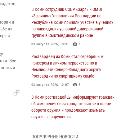
кадетов,
В Коми сотрудник СОБР «Заря» и ОМОН
«Зырянин» Управления Росгвардии по
тории и
Республике Коми приняли участие в учениях
ьбе из
по ликвидации условной диверсионной
еря и
группы в Сыктывдинском районе
03 августа 2026, 13:31
3
ку
Росгвардеец из Коми стал серебряным
нки. Все
призером в личном первенстве по в
ность и
Чемпионате Северо-Западного округа
Росгвардии по спортивному самбо
03 августа 2026, 12:07
5
В Коми росгвардейцы информируют граждан
об изменениях в законодательстве в сфере
оборота оружия и продолжают изымать
оружие за нарушения
02 августа 2026, 06:17
ПОПУЛЯРНЫЕ НОВОСТИ
В Койгородском районе местный житель