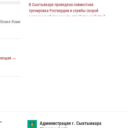
В Сыктывкаре проведена совместная
В Сыктывкаре росгвардейцы приняли
тренировка Росгвардии и службы скорой
участие в молебне в рамках Дня Крещения
медицинской помощи по отработке действий
Руси и Дня святого равноапостольного князя
ублике Коми
в нештатной ситуации
Владимира
09 июля 2026, 11:18
8
28 июля 2026, 13:32
8
В Коми росгвардейцы обеспечивают
В Коми за неделю росгвардейцами выявлено
правопорядок всероссийского фестиваля
более 10 правонарушений в области оборота
воздухоплавания «ЖИВОЙ ВОЗДУХ»
ующая →
оружия и частной охранной деятельности
19 июля 2026, 14:02
1
26 июля 2026, 06:48
В Коми росгвардейцы поздравили с юбилеем
директора филиала ВГТРК «Коми Гор» Юлию
Чубову
23 июля 2026, 09:18
За прошедшую неделю сотрудники
вневедомственной охраны отработали более
100 тревог, поступивших с охраняемых
"
объектов
Администрация г. Сыктывкара