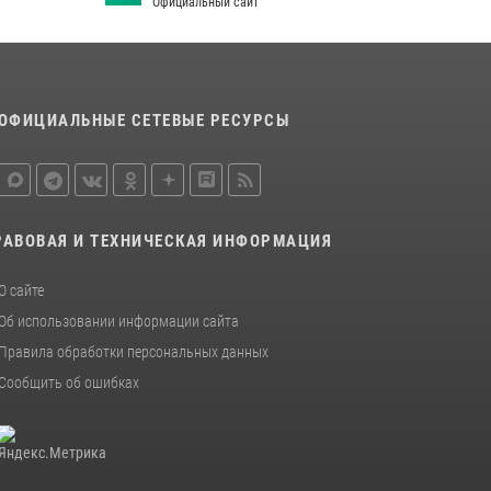
Официальный сайт
24 июля 2026, 13:51
В Усть-Вымском районе росгвардейцы
задержала необычного покупателя
14 июля 2026, 11:49
ОФИЦИАЛЬНЫЕ СЕТЕВЫЕ РЕСУРСЫ
В Сыктывкаре состоялась торжественная
присяга для военнослужащих по призыву в
Центре подготовки личного состава
Росгвардии
РАВОВАЯ И ТЕХНИЧЕСКАЯ ИНФОРМАЦИЯ
25 июля 2026, 10:45
12
О сайте
Об использовании информации сайта
Правила обработки персональных данных
Сообщить об ошибках