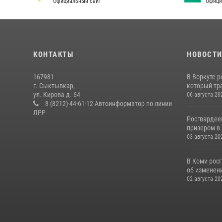
Официальный сайт
Офици
КОНТАКТЫ
НОВОСТ
167981
В Воркуте 
г. Сыктывкар,
который тра
ул. Кирова д. 64
06 августа 20
8 (8212)-44-61-12 Автоинформатор по линии
ЛРР
Росгвардее
призером в 
03 августа 20
В Коми рос
об изменени
02 августа 20