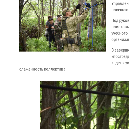
Управлен
посещающ
Под руко
поисковы
учебного
организа
В заверш
«пострад
кадеты у
слаженность коллектива.