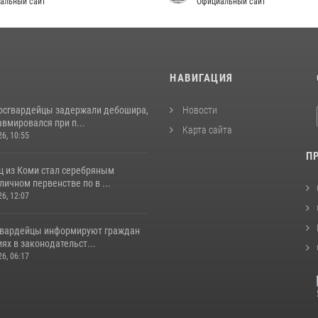
альный сайт
Официальный сайт
И
НАВИГАЦИЯ
росгвардейцы задержали дебошира,
Новости
вмировался при п...
Карта сайта
26, 10:55
П
ц из Коми стал серебряным
личном первенстве по в ...
26, 12:07
гвардейцы информируют граждан
ях в законодательст...
26, 06:17