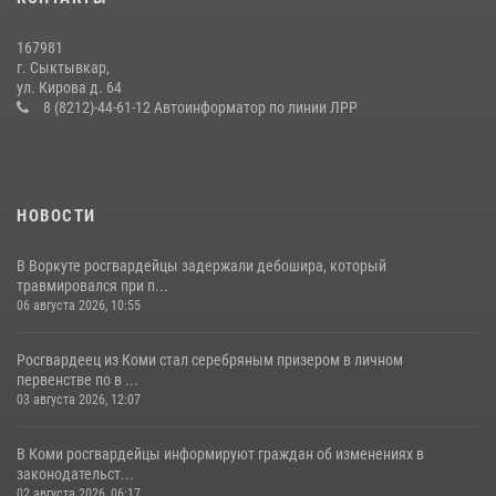
покупателя
14 июля 2026, 11:49
167981
г. Сыктывкар,
В Сыктывкаре состоялась торжественная присяга для
ул. Кирова д. 64
военнослужащих по призыву в Центре подготовки личного состава
8 (8212)-44-61-12 Автоинформатор по линии ЛРР
Росгвардии
25 июля 2026, 10:45
12
НОВОСТИ
В Воркуте росгвардейцы задержали дебошира, который
травмировался при п...
06 августа 2026, 10:55
Росгвардеец из Коми стал серебряным призером в личном
первенстве по в ...
03 августа 2026, 12:07
В Коми росгвардейцы информируют граждан об изменениях в
законодательст...
02 августа 2026, 06:17