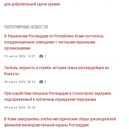
для добровольной сдачи оружия
31 июля 2026, 10:55
Временно исполняющий обязанности начальника Управления
ПОПУЛЯРНЫЕ НОВОСТИ
Росгвардии по Республике Коми лично проверил ДОЛ «Орленок»
В Управлении Росгвардии по Республике Коми состоялось
31 июля 2026, 06:57
8
координационное совещание с частными охранными
организациями
В Усинске росгвардейцы оперативно отработали план «Квартал»
10 июля 2026, 14:07
2
30 июля 2026, 13:53
Любовь, верность и служба: история семьи росгвардейцев из
В Санкт-Петербурге прошел окружной этап ежегодного
Воркуты
Всероссийского конкурса профессионального мастерства среди
сотрудников вневедомственной охраны Росгвардии
08 июля 2026, 08:02
4
28 июля 2026, 15:09
12
При содействии спецназа Росгвардии в Сосногорске задержан
подозреваемый в публичном оправдании терроризма
В Сыктывкаре росгвардейцы приняли участие в молебне в рамках
Дня Крещения Руси и Дня святого равноапостольного князя
08 июля 2026, 09:30
Владимира
В Коми завершились учебно-методические сборы руководителей
28 июля 2026, 13:32
8
филиалов вневедомственной охраны Росгвардии