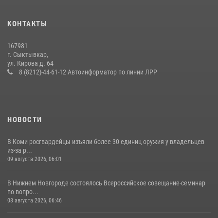
25 июля 2026, 10:45
12
КОНТАКТЫ
В Усть-Вымском районе росгвардейцы задержала необычного
покупателя
167981
14 июля 2026, 11:49
г. Сыктывкар,
ул. Кирова д. 64
В Коми за неделю росгвардейцы изъяли 44 единицы охотничьего
8 (8212)-44-61-12 Автоинформатор по линии ЛРР
оружия
12 июля 2026, 06:14
НОВОСТИ
В Коми росгвардейцы изъяли более 30 единиц оружия у владельцев
из-за р...
09 августа 2026, 06:01
В Нижнем Новгороде состоялось Всероссийское совещание-семинар
по вопро...
08 августа 2026, 06:46