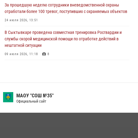
За прошедшую неделю сотрудники вневедомственной охраны
31 июля 2026, 06:57
8
отработали более 100 тревог, поступивших с охраняемых объектов
В Усинске росгвардейцы оперативно отработали план «Квартал»
24 июля 2026, 13:51
30 июля 2026, 13:53
В Сыктывкаре проведена совместная тренировка Росгвардии и
службы скорой медицинской помощи по отработке действий в
нештатной ситуации
09 июля 2026, 11:18
8
В Коми росгвардейцы обеспечивают правопорядок всероссийского
фестиваля воздухоплавания «ЖИВОЙ ВОЗДУХ»
19 июля 2026, 14:02
1
В Коми росгвардейцы поздравили с юбилеем директора филиала
МАОУ "СОШ №35"
ВГТРК «Коми Гор» Юлию Чубову
Официальный сайт
23 июля 2026, 09:18
В Сыктывкаре состоялась торжественная присяга для
военнослужащих по призыву в Центре подготовки личного состава
Росгвардии