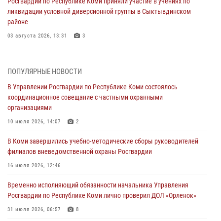
Росгвардии по Республике Коми приняли участие в учениях по
ликвидации условной диверсионной группы в Сыктывдинском
районе
03 августа 2026, 13:31
3
Росгвардеец из Коми стал серебряным призером в личном
первенстве по в Чемпионате Северо-Западного округа Росгвардии
ПОПУЛЯРНЫЕ НОВОСТИ
по спортивному самбо
В Управлении Росгвардии по Республике Коми состоялось
03 августа 2026, 12:07
5
координационное совещание с частными охранными
организациями
В Коми росгвардейцы информируют граждан об изменениях в
законодательстве в сфере оборота оружия и продолжают изымать
10 июля 2026, 14:07
2
оружие за нарушения
В Коми завершились учебно-методические сборы руководителей
02 августа 2026, 06:17
филиалов вневедомственной охраны Росгвардии
В Койгородском районе местный житель обратился в Росгвардию
16 июля 2026, 12:46
для добровольной сдачи оружия
Временно исполняющий обязанности начальника Управления
31 июля 2026, 10:55
Росгвардии по Республике Коми лично проверил ДОЛ «Орленок»
Временно исполняющий обязанности начальника Управления
31 июля 2026, 06:57
8
Росгвардии по Республике Коми лично проверил ДОЛ «Орленок»