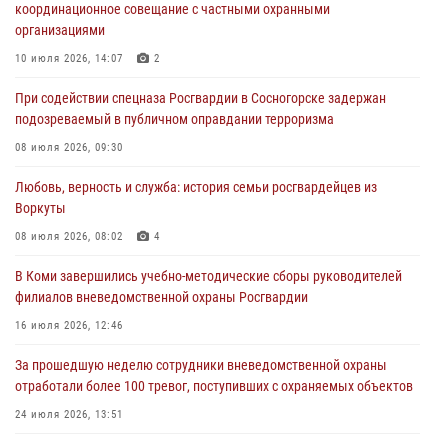
координационное совещание с частными охранными
организациями
Временно исполняющий обязанности начальника Управления
Росгвардии по Республике Коми лично проверил ДОЛ «Орленок»
10 июля 2026, 14:07
2
31 июля 2026, 06:57
8
При содействии спецназа Росгвардии в Сосногорске задержан
подозреваемый в публичном оправдании терроризма
В Усинске росгвардейцы оперативно отработали план «Квартал»
08 июля 2026, 09:30
30 июля 2026, 13:53
Любовь, верность и служба: история семьи росгвардейцев из
В Санкт-Петербурге прошел окружной этап ежегодного
Воркуты
Всероссийского конкурса профессионального мастерства среди
сотрудников вневедомственной охраны Росгвардии
08 июля 2026, 08:02
4
28 июля 2026, 15:09
12
В Коми завершились учебно-методические сборы руководителей
филиалов вневедомственной охраны Росгвардии
В Сыктывкаре росгвардейцы приняли участие в молебне в рамках
Дня Крещения Руси и Дня святого равноапостольного князя
16 июля 2026, 12:46
Владимира
За прошедшую неделю сотрудники вневедомственной охраны
28 июля 2026, 13:32
8
отработали более 100 тревог, поступивших с охраняемых объектов
24 июля 2026, 13:51