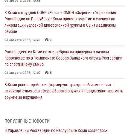
06 августа 2026, 10:55
В Коми сотрудник СОБР «Заря» и ОМОН «Зырянин» Управления
Росгвардии по Республике Коми приняли участие в учениях по
ликвидации условной диверсионной группы в Сыктывдинском
районе
03 августа 2026, 13:31
3
Росгвардеец из Коми стал серебряным призером в личном
первенстве по в Чемпионате Северо-Западного округа Росгвардии
по спортивному самбо
03 августа 2026, 12:07
5
В Коми росгвардейцы информируют граждан об изменениях в
законодательстве в сфере оборота оружия и продолжают изымать
оружие за нарушения
02 августа 2026, 06:17
В Койгородском районе местный житель обратился в Росгвардию
ПОПУЛЯРНЫЕ НОВОСТИ
для добровольной сдачи оружия
В Управлении Росгвардии по Республике Коми состоялось
31 июля 2026, 10:55