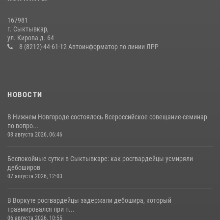
В Усть-Вымском районе росгвардейцы задержала необычного
покупателя
167981
14 июля 2026, 11:49
г. Сыктывкар,
ул. Кирова д. 64
В Коми за неделю росгвардейцы изъяли 44 единицы охотничьего
8 (8212)-44-61-12 Автоинформатор по линии ЛРР
оружия
12 июля 2026, 06:14
НОВОСТИ
В Нижнем Новгороде состоялось Всероссийское совещание-семинар
по вопро...
08 августа 2026, 06:46
Беспокойные сутки в Сыктывкаре: как росгвардейцы усмиряли
дебоширов
07 августа 2026, 12:03
В Воркуте росгвардейцы задержали дебошира, который
травмировался при п...
06 августа 2026, 10:55