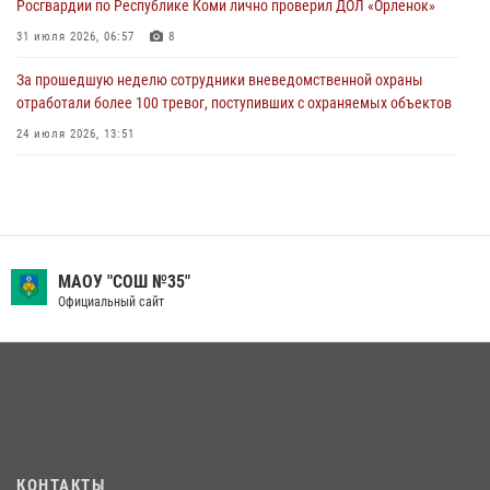
Росгвардии по Республике Коми лично проверил ДОЛ «Орленок»
Всероссийского конкурса профессионального мастерства среди
сотрудников вневедомственной охраны Росгвардии
31 июля 2026, 06:57
8
28 июля 2026, 15:09
12
За прошедшую неделю сотрудники вневедомственной охраны
отработали более 100 тревог, поступивших с охраняемых объектов
24 июля 2026, 13:51
В Коми росгвардейцы обеспечивают правопорядок всероссийского
фестиваля воздухоплавания «ЖИВОЙ ВОЗДУХ»
19 июля 2026, 14:02
1
В Сыктывкаре состоялась торжественная присяга для
МАОУ "СОШ №35"
военнослужащих по призыву в Центре подготовки личного состава
Официальный сайт
Росгвардии
25 июля 2026, 10:45
12
В Коми росгвардейцы поздравили с юбилеем директора филиала
ВГТРК «Коми Гор» Юлию Чубову
23 июля 2026, 09:18
КОНТАКТЫ