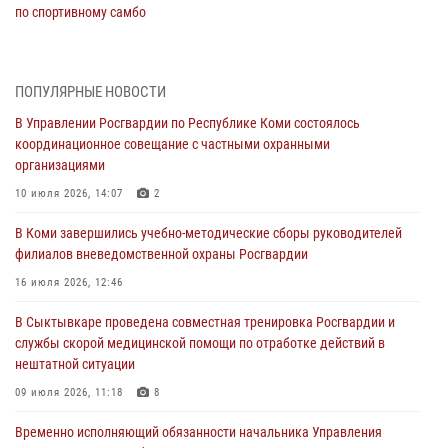
по спортивному самбо
03 августа 2026, 12:07
5
В Коми росгвардейцы информируют граждан об изменениях в
ПОПУЛЯРНЫЕ НОВОСТИ
законодательстве в сфере оборота оружия и продолжают изымать
оружие за нарушения
В Управлении Росгвардии по Республике Коми состоялось
координационное совещание с частными охранными
02 августа 2026, 06:17
организациями
В Койгородском районе местный житель обратился в Росгвардию
10 июля 2026, 14:07
2
для добровольной сдачи оружия
В Коми завершились учебно-методические сборы руководителей
31 июля 2026, 10:55
филиалов вневедомственной охраны Росгвардии
Временно исполняющий обязанности начальника Управления
16 июля 2026, 12:46
Росгвардии по Республике Коми лично проверил ДОЛ «Орленок»
В Сыктывкаре проведена совместная тренировка Росгвардии и
31 июля 2026, 06:57
8
службы скорой медицинской помощи по отработке действий в
нештатной ситуации
В Усинске росгвардейцы оперативно отработали план «Квартал»
09 июля 2026, 11:18
8
30 июля 2026, 13:53
Временно исполняющий обязанности начальника Управления
В Санкт-Петербурге прошел окружной этап ежегодного