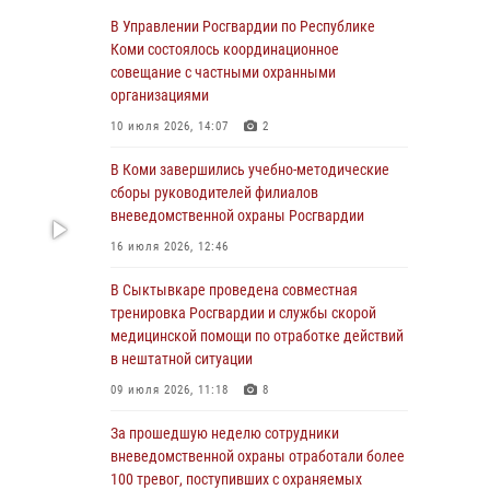
Росгвардии по спортивному самбо
В Управлении Росгвардии по Республике
Коми состоялось координационное
03 августа 2026, 12:07
5
совещание с частными охранными
В Коми росгвардейцы информируют граждан
организациями
об изменениях в законодательстве в сфере
10 июля 2026, 14:07
2
оборота оружия и продолжают изымать
оружие за нарушения
В Коми завершились учебно-методические
сборы руководителей филиалов
02 августа 2026, 06:17
вневедомственной охраны Росгвардии
В Койгородском районе местный житель
16 июля 2026, 12:46
обратился в Росгвардию для добровольной
сдачи оружия
В Сыктывкаре проведена совместная
тренировка Росгвардии и службы скорой
31 июля 2026, 10:55
медицинской помощи по отработке действий
Временно исполняющий обязанности
в нештатной ситуации
начальника Управления Росгвардии по
09 июля 2026, 11:18
8
Республике Коми лично проверил ДОЛ
«Орленок»
За прошедшую неделю сотрудники
вневедомственной охраны отработали более
31 июля 2026, 06:57
8
100 тревог, поступивших с охраняемых