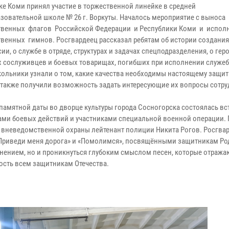
ке Коми принял участие в торжественной линейке в средней
зовательной школе № 26 г. Воркуты. Началось мероприятие с выноса
твенных флагов Российской Федерации и Республики Коми и испол
твенных гимнов. Росгвардеец рассказал ребятам об истории создани
ии, о службе в отряде, структурах и задачах спецподразделения, о гер
х сослуживцев и боевых товарищах, погибших при исполнении служе
кольники узнали о том, какие качества необходимы настоящему защи
а также получили возможность задать интересующие их вопросы сотру
 памятной даты во дворце культуры города Сосногорска состоялась вс
ами боевых действий и участниками специальной военной операции. 
 вневедомственной охраны лейтенант полиции Никита Рогов. Росгва
«Приведи меня дорога» и «Помолимся», посвящёнными защитникам Ро
нением, но и проникнуться глубоким смыслом песен, которые отражаю
ность всем защитникам Отечества.