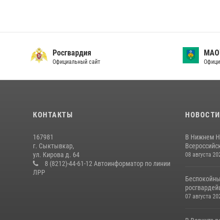
Росгвардия
МАО
Официальный сайт
Офици
КОНТАКТЫ
НОВОСТ
167981
В Нижнем Н
г. Сыктывкар,
Всероссийск
ул. Кирова д. 64
08 августа 20
8 (8212)-44-61-12 Автоинформатор по линии
ЛРР
Беспокойны
росгвардей
07 августа 20