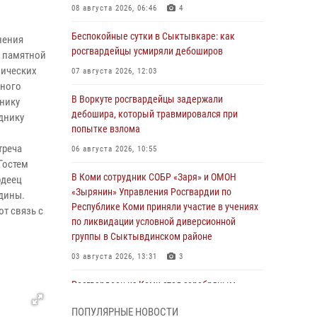
08 августа 2026, 06:46
4
Беспокойные сутки в Сыктывкаре: как
нения
росгвардейцы усмиряли дебоширов
я памятной
оических
07 августа 2026, 12:03
бного
В Воркуте росгвардейцы задержали
тнику
дебошира, который травмировался при
днику
попытке взлома
треча
06 августа 2026, 10:55
Гостем
В Коми сотрудник СОБР «Заря» и ОМОН
рдеец
«Зырянин» Управления Росгвардии по
дины.
Республике Коми приняли участие в учениях
т связь с
по ликвидации условной диверсионной
группы в Сыктывдинском районе
03 августа 2026, 13:31
3
Росгвардеец из Коми стал серебряным
призером в личном первенстве по в
ПОПУЛЯРНЫЕ НОВОСТИ
Чемпионате Северо-Западного округа