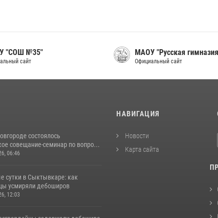
У "СОШ №35"
МАОУ "Русская гимназия
альный сайт
Официальный сайт
И
НАВИГАЦИЯ
овгороде состоялось
Новости
ое совещание-семинар по вопро...
Карта сайта
26, 06:46
П
е сутки в Сыктывкаре: как
цы усмиряли дебоширов
26, 12:03