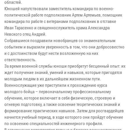
областей.
Юношей напутствовали заместитель командира по военно-
политической работе подполковник Артем Артемьев, помощник
командира по работе с ветеранами подполковник в отставке
Иван Тарасенко и священнослужитель храма Александра
Невского отец Андрей.
Собравшиеся поздравили новобранцев со знаменательным
событием и выразили уверенность в том, что они добросовестно
и с достоинством будут нести возложенную на них
ответственность.
За время военной службы юноши приобретут бесценный опыт: их
ждет получение знаний, умений и навыков, которые пригодятся
молодым людям в их дальнейшем жизненном пути.
Военнослужащие уже приступили к прохождению курса
молодого бойца – первоначальному профессиональному
обучению, которое включает в себя физическую, строевую и
огневую подготовку, а также освоение теоретических знаний и
формирование практических навыков. Затем для росгвардейцев
начнется учебный период, в ходе которого они пройдут обучение
по освоению специальностей инженерного профиля.
В завершение мероприятия родные и близкие военнослужащих