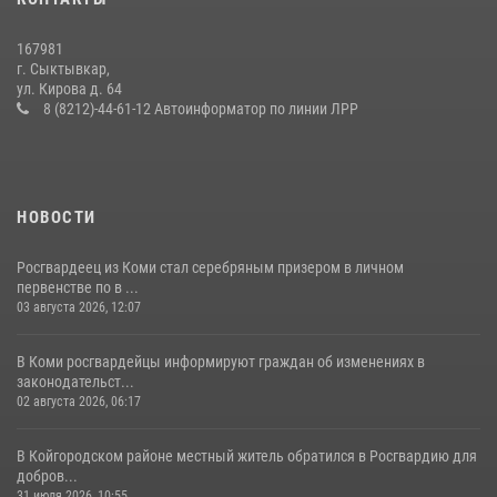
покупателя
14 июля 2026, 11:49
167981
г. Сыктывкар,
Житель Сыктывкара привлечен к административной
ул. Кирова д. 64
ответственности за утерю оружия
8 (8212)-44-61-12 Автоинформатор по линии ЛРР
07 июля 2026, 14:30
НОВОСТИ
Росгвардеец из Коми стал серебряным призером в личном
первенстве по в ...
03 августа 2026, 12:07
В Коми росгвардейцы информируют граждан об изменениях в
законодательст...
02 августа 2026, 06:17
В Койгородском районе местный житель обратился в Росгвардию для
добров...
31 июля 2026, 10:55