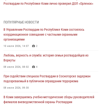
Росгвардии по Республике Коми лично проверил ДОЛ «Орленок»
31 июля 2026, 06:57
8
В Усинске росгвардейцы оперативно отработали план «Квартал»
ПОПУЛЯРНЫЕ НОВОСТИ
30 июля 2026, 13:53
В Управлении Росгвардии по Республике Коми состоялось
координационное совещание с частными охранными
В Санкт-Петербурге прошел окружной этап ежегодного
организациями
Всероссийского конкурса профессионального мастерства среди
сотрудников вневедомственной охраны Росгвардии
10 июля 2026, 14:07
2
28 июля 2026, 15:09
12
Любовь, верность и служба: история семьи росгвардейцев из
Воркуты
В Сыктывкаре росгвардейцы приняли участие в молебне в рамках
Дня Крещения Руси и Дня святого равноапостольного князя
08 июля 2026, 08:02
4
Владимира
При содействии спецназа Росгвардии в Сосногорске задержан
28 июля 2026, 13:32
8
подозреваемый в публичном оправдании терроризма
В Коми за неделю росгвардейцами выявлено более 10
08 июля 2026, 09:30
правонарушений в области оборота оружия и частной охранной
деятельности
В Коми завершились учебно-методические сборы руководителей
филиалов вневедомственной охраны Росгвардии
26 июля 2026, 06:48