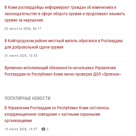
В Коми росгвардейцы информируют граждан об изменениях в
законодательстве в сфере оборота оружия и продолжают изымать
оружие за нарушения
02 августа 2026, 06:17
В Койгородском районе местный житель обратился в Росгвардию
для добровольной сдачи оружия
31 июля 2026, 10:55
Временно исполняющий обязанности начальника Управления
Росгвардии по Республике Коми лично проверил ДОЛ «Орленок»
31 июля 2026, 06:57
8
В Усинске росгвардейцы оперативно отработали план «Квартал»
ПОПУЛЯРНЫЕ НОВОСТИ
30 июля 2026, 13:53
В Управлении Росгвардии по Республике Коми состоялось
координационное совещание с частными охранными
В Санкт-Петербурге прошел окружной этап ежегодного
организациями
Всероссийского конкурса профессионального мастерства среди
сотрудников вневедомственной охраны Росгвардии
10 июля 2026, 14:07
2