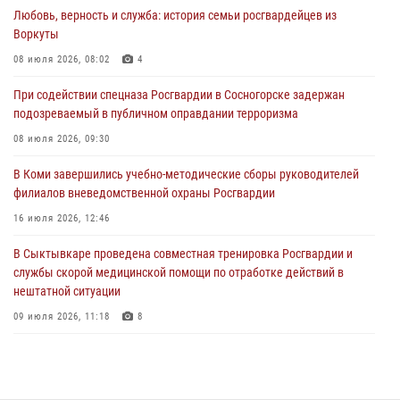
28 июля 2026, 15:09
12
Любовь, верность и служба: история семьи росгвардейцев из
Воркуты
В Сыктывкаре росгвардейцы приняли участие в молебне в рамках
Дня Крещения Руси и Дня святого равноапостольного князя
08 июля 2026, 08:02
4
Владимира
При содействии спецназа Росгвардии в Сосногорске задержан
28 июля 2026, 13:32
8
подозреваемый в публичном оправдании терроризма
В Коми за неделю росгвардейцами выявлено более 10
08 июля 2026, 09:30
правонарушений в области оборота оружия и частной охранной
деятельности
В Коми завершились учебно-методические сборы руководителей
филиалов вневедомственной охраны Росгвардии
26 июля 2026, 06:48
16 июля 2026, 12:46
В Сыктывкаре состоялась торжественная присяга для
военнослужащих по призыву в Центре подготовки личного состава
В Сыктывкаре проведена совместная тренировка Росгвардии и
Росгвардии
службы скорой медицинской помощи по отработке действий в
нештатной ситуации
25 июля 2026, 10:45
12
09 июля 2026, 11:18
8
В Коми росгвардейцы поздравили с юбилеем директора филиала
ВГТРК «Коми Гор» Юлию Чубову
23 июля 2026, 09:18