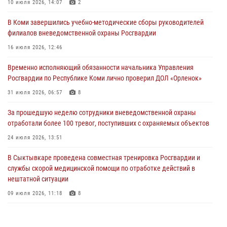
В Койгородском районе местный житель обратился в Росгвардию
10 июля 2026, 14:07
2
для добровольной сдачи оружия
В Коми завершились учебно-методические сборы руководителей
31 июля 2026, 10:55
филиалов вневедомственной охраны Росгвардии
Временно исполняющий обязанности начальника Управления
16 июля 2026, 12:46
Росгвардии по Республике Коми лично проверил ДОЛ «Орленок»
Временно исполняющий обязанности начальника Управления
31 июля 2026, 06:57
8
Росгвардии по Республике Коми лично проверил ДОЛ «Орленок»
В Усинске росгвардейцы оперативно отработали план «Квартал»
31 июля 2026, 06:57
8
30 июля 2026, 13:53
За прошедшую неделю сотрудники вневедомственной охраны
отработали более 100 тревог, поступивших с охраняемых объектов
В Санкт-Петербурге прошел окружной этап ежегодного
Всероссийского конкурса профессионального мастерства среди
24 июля 2026, 13:51
сотрудников вневедомственной охраны Росгвардии
В Сыктывкаре проведена совместная тренировка Росгвардии и
28 июля 2026, 15:09
12
службы скорой медицинской помощи по отработке действий в
нештатной ситуации
09 июля 2026, 11:18
8
В Коми росгвардейцы поздравили с юбилеем директора филиала
ВГТРК «Коми Гор» Юлию Чубову