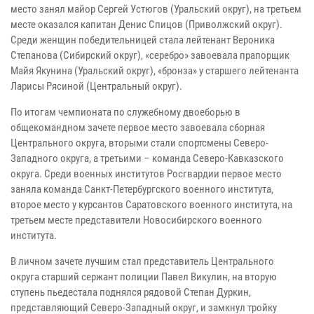
место занял майор Сергей Устюгов (Уральский округ), на третьем
месте оказался капитан Денис Спицов (Приволжский округ).
Среди женщин победительницей стала лейтенант Вероника
Степанова (Сибирский округ), «серебро» завоевала прапорщик
Майя Якунина (Уральский округ), «бронза» у старшего лейтенанта
Ларисы Рясиной (Центральный округ).
По итогам чемпионата по служебному двоеборью в
общекомандном зачете первое место завоевала сборная
Центрального округа, вторыми стали спортсмены Северо-
Западного округа, а третьими – команда Северо-Кавказского
округа. Среди военных институтов Росгвардии первое место
заняла команда Санкт-Петербургского военного института,
второе место у курсантов Саратовского военного института, на
третьем месте представители Новосибирского военного
института.
В личном зачете лучшим стал представитель Центрального
округа старший сержант полиции Павел Викулин, на вторую
ступень пьедестала поднялся рядовой Степан Дуркин,
представляющий Северо-Западный округ, и замкнул тройку