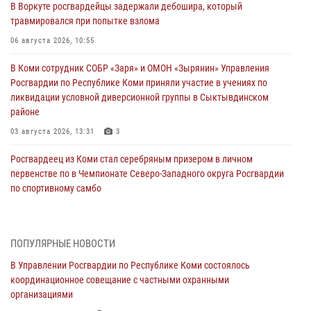
В Воркуте росгвардейцы задержали дебошира, который
травмировался при попытке взлома
06 августа 2026, 10:55
В Коми сотрудник СОБР «Заря» и ОМОН «Зырянин» Управления
Росгвардии по Республике Коми приняли участие в учениях по
ликвидации условной диверсионной группы в Сыктывдинском
районе
03 августа 2026, 13:31
3
Росгвардеец из Коми стал серебряным призером в личном
первенстве по в Чемпионате Северо-Западного округа Росгвардии
по спортивному самбо
03 августа 2026, 12:07
5
В Коми росгвардейцы информируют граждан об изменениях в
ПОПУЛЯРНЫЕ НОВОСТИ
законодательстве в сфере оборота оружия и продолжают изымать
оружие за нарушения
В Управлении Росгвардии по Республике Коми состоялось
координационное совещание с частными охранными
02 августа 2026, 06:17
организациями