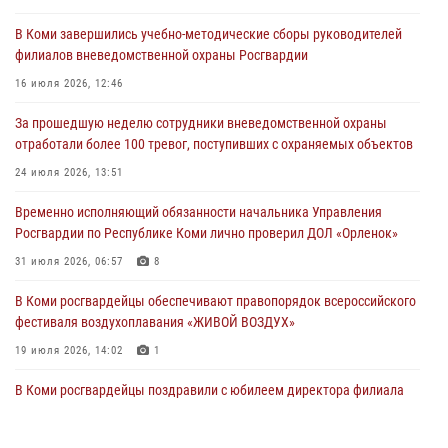
оружие за нарушения
В Коми завершились учебно-методические сборы руководителей
02 августа 2026, 06:17
филиалов вневедомственной охраны Росгвардии
В Койгородском районе местный житель обратился в Росгвардию
16 июля 2026, 12:46
для добровольной сдачи оружия
За прошедшую неделю сотрудники вневедомственной охраны
31 июля 2026, 10:55
отработали более 100 тревог, поступивших с охраняемых объектов
Временно исполняющий обязанности начальника Управления
24 июля 2026, 13:51
Росгвардии по Республике Коми лично проверил ДОЛ «Орленок»
Временно исполняющий обязанности начальника Управления
31 июля 2026, 06:57
8
Росгвардии по Республике Коми лично проверил ДОЛ «Орленок»
В Усинске росгвардейцы оперативно отработали план «Квартал»
31 июля 2026, 06:57
8
30 июля 2026, 13:53
В Коми росгвардейцы обеспечивают правопорядок всероссийского
фестиваля воздухоплавания «ЖИВОЙ ВОЗДУХ»
19 июля 2026, 14:02
1
В Коми росгвардейцы поздравили с юбилеем директора филиала
ВГТРК «Коми Гор» Юлию Чубову
23 июля 2026, 09:18