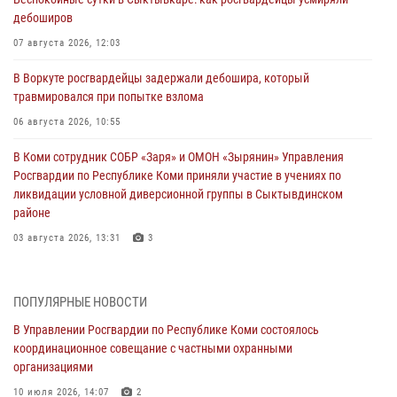
дебоширов
07 августа 2026, 12:03
В Воркуте росгвардейцы задержали дебошира, который
травмировался при попытке взлома
06 августа 2026, 10:55
В Коми сотрудник СОБР «Заря» и ОМОН «Зырянин» Управления
Росгвардии по Республике Коми приняли участие в учениях по
ликвидации условной диверсионной группы в Сыктывдинском
районе
03 августа 2026, 13:31
3
Росгвардеец из Коми стал серебряным призером в личном
первенстве по в Чемпионате Северо-Западного округа Росгвардии
ПОПУЛЯРНЫЕ НОВОСТИ
по спортивному самбо
В Управлении Росгвардии по Республике Коми состоялось
03 августа 2026, 12:07
5
координационное совещание с частными охранными
организациями
В Коми росгвардейцы информируют граждан об изменениях в
законодательстве в сфере оборота оружия и продолжают изымать
10 июля 2026, 14:07
2