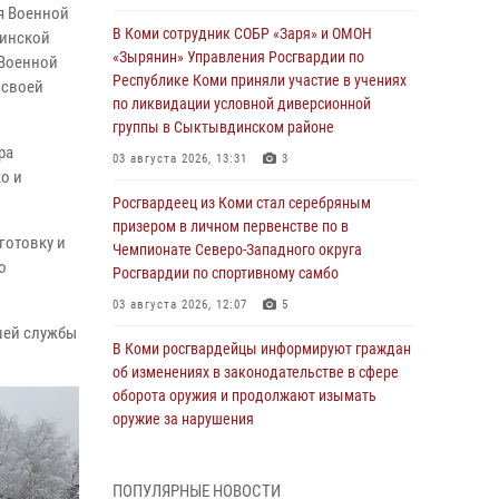
я Военной
В Коми сотрудник СОБР «Заря» и ОМОН
оинской
«Зырянин» Управления Росгвардии по
 Военной
Республике Коми приняли участие в учениях
 своей
по ликвидации условной диверсионной
группы в Сыктывдинском районе
ра
03 августа 2026, 13:31
3
о и
Росгвардеец из Коми стал серебряным
призером в личном первенстве по в
готовку и
Чемпионате Северо-Западного округа
о
Росгвардии по спортивному самбо
03 августа 2026, 12:07
5
шей службы
В Коми росгвардейцы информируют граждан
об изменениях в законодательстве в сфере
оборота оружия и продолжают изымать
оружие за нарушения
02 августа 2026, 06:17
ПОПУЛЯРНЫЕ НОВОСТИ
В Койгородском районе местный житель