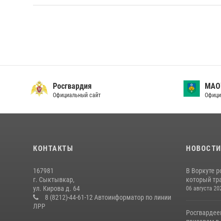
Росгвардия
МАО
Официальный сайт
Офици
КОНТАКТЫ
НОВОСТ
167981
В Воркуте 
г. Сыктывкар,
который тра
ул. Кирова д. 64
06 августа 20
8 (8212)-44-61-12 Автоинформатор по линии
ЛРР
Росгвардее