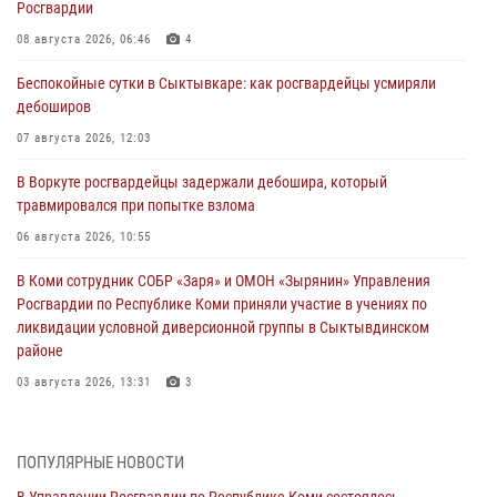
Росгвардии
08 августа 2026, 06:46
4
Беспокойные сутки в Сыктывкаре: как росгвардейцы усмиряли
дебоширов
07 августа 2026, 12:03
В Воркуте росгвардейцы задержали дебошира, который
травмировался при попытке взлома
06 августа 2026, 10:55
В Коми сотрудник СОБР «Заря» и ОМОН «Зырянин» Управления
Росгвардии по Республике Коми приняли участие в учениях по
ликвидации условной диверсионной группы в Сыктывдинском
районе
03 августа 2026, 13:31
3
Росгвардеец из Коми стал серебряным призером в личном
первенстве по в Чемпионате Северо-Западного округа Росгвардии
ПОПУЛЯРНЫЕ НОВОСТИ
по спортивному самбо