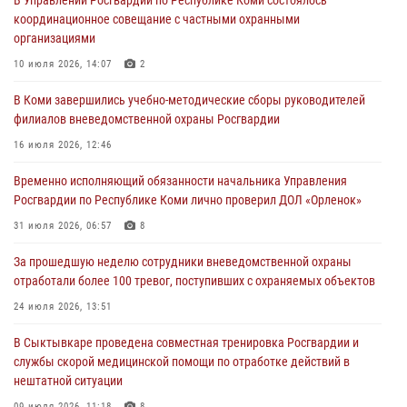
В Управлении Росгвардии по Республике Коми состоялось
03 августа 2026, 12:07
5
координационное совещание с частными охранными
организациями
В Коми росгвардейцы информируют граждан об изменениях в
законодательстве в сфере оборота оружия и продолжают изымать
10 июля 2026, 14:07
2
оружие за нарушения
В Коми завершились учебно-методические сборы руководителей
02 августа 2026, 06:17
филиалов вневедомственной охраны Росгвардии
В Койгородском районе местный житель обратился в Росгвардию
16 июля 2026, 12:46
для добровольной сдачи оружия
Временно исполняющий обязанности начальника Управления
31 июля 2026, 10:55
Росгвардии по Республике Коми лично проверил ДОЛ «Орленок»
Временно исполняющий обязанности начальника Управления
31 июля 2026, 06:57
8
Росгвардии по Республике Коми лично проверил ДОЛ «Орленок»
За прошедшую неделю сотрудники вневедомственной охраны
31 июля 2026, 06:57
8
отработали более 100 тревог, поступивших с охраняемых объектов
В Усинске росгвардейцы оперативно отработали план «Квартал»
24 июля 2026, 13:51
30 июля 2026, 13:53
В Сыктывкаре проведена совместная тренировка Росгвардии и
службы скорой медицинской помощи по отработке действий в
нештатной ситуации
09 июля 2026, 11:18
8