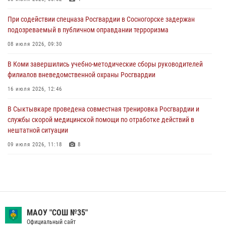
28 июля 2026, 15:09
12
При содействии спецназа Росгвардии в Сосногорске задержан
подозреваемый в публичном оправдании терроризма
В Сыктывкаре росгвардейцы приняли участие в молебне в рамках
Дня Крещения Руси и Дня святого равноапостольного князя
08 июля 2026, 09:30
Владимира
В Коми завершились учебно-методические сборы руководителей
28 июля 2026, 13:32
8
филиалов вневедомственной охраны Росгвардии
В Коми за неделю росгвардейцами выявлено более 10
16 июля 2026, 12:46
правонарушений в области оборота оружия и частной охранной
деятельности
В Сыктывкаре проведена совместная тренировка Росгвардии и
службы скорой медицинской помощи по отработке действий в
26 июля 2026, 06:48
нештатной ситуации
09 июля 2026, 11:18
8
В Коми росгвардейцы обеспечивают правопорядок всероссийского
фестиваля воздухоплавания «ЖИВОЙ ВОЗДУХ»
19 июля 2026, 14:02
1
В Коми росгвардейцы поздравили с юбилеем директора филиала
МАОУ "СОШ №35"
ВГТРК «Коми Гор» Юлию Чубову
Официальный сайт