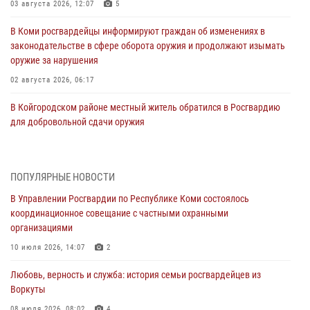
03 августа 2026, 12:07
5
В Коми росгвардейцы информируют граждан об изменениях в
законодательстве в сфере оборота оружия и продолжают изымать
оружие за нарушения
02 августа 2026, 06:17
В Койгородском районе местный житель обратился в Росгвардию
для добровольной сдачи оружия
31 июля 2026, 10:55
Временно исполняющий обязанности начальника Управления
ПОПУЛЯРНЫЕ НОВОСТИ
Росгвардии по Республике Коми лично проверил ДОЛ «Орленок»
В Управлении Росгвардии по Республике Коми состоялось
31 июля 2026, 06:57
8
координационное совещание с частными охранными
организациями
В Усинске росгвардейцы оперативно отработали план «Квартал»
10 июля 2026, 14:07
2
30 июля 2026, 13:53
Любовь, верность и служба: история семьи росгвардейцев из
В Санкт-Петербурге прошел окружной этап ежегодного
Воркуты
Всероссийского конкурса профессионального мастерства среди
сотрудников вневедомственной охраны Росгвардии
08 июля 2026, 08:02
4