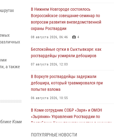
В Нижнем Новгороде состоялось
ршрутах
Всероссийское совещание-семинар по
вопросам развития вневедомственной
охраны Росгвардии
яемых
08 августа 2026, 06:46
4
 различных
Беспокойные сутки в Сыктывкаре: как
росгвардейцы усмиряли дебоширов
Коми
07 августа 2026, 12:03
и, а также
В Воркуте росгвардейцы задержали
дебошира, который травмировался при
попытке взлома
06 августа 2026, 10:55
В Коми сотрудник СОБР «Заря» и ОМОН
«Зырянин» Управления Росгвардии по
ублике Коми
Республике Коми приняли участие в учениях
по ликвидации условной диверсионной
ПОПУЛЯРНЫЕ НОВОСТИ
группы в Сыктывдинском районе