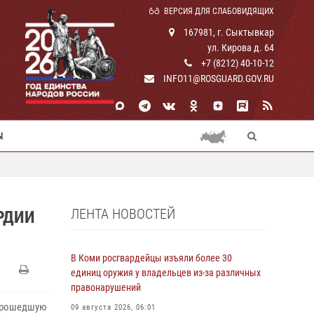
ВЕРСИЯ ДЛЯ СЛАБОВИДЯЩИХ
167981, г. Сыктывкар
ул. Кирова д. 64
+7 (8212) 40-10-12
INFO11@ROSGUARD.GOV.RU
Ы
ЛЕНТА НОВОСТЕЙ
РДИИ
В Коми росгвардейцы изъяли более 30
единиц оружия у владельцев из-за различных
правонарушений
 прошедшую
09 августа 2026, 06:01