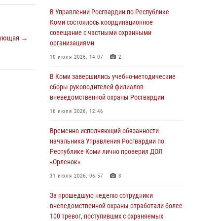
В Управлении Росгвардии по Республике
03 августа 2026, 13:31
3
Коми состоялось координационное
Росгвардеец из Коми стал серебряным
совещание с частными охранными
ующая →
призером в личном первенстве по в
организациями
Чемпионате Северо-Западного округа
10 июля 2026, 14:07
2
Росгвардии по спортивному самбо
В Коми завершились учебно-методические
03 августа 2026, 12:07
5
сборы руководителей филиалов
В Коми росгвардейцы информируют граждан
вневедомственной охраны Росгвардии
об изменениях в законодательстве в сфере
16 июля 2026, 12:46
оборота оружия и продолжают изымать
оружие за нарушения
Временно исполняющий обязанности
начальника Управления Росгвардии по
02 августа 2026, 06:17
Республике Коми лично проверил ДОЛ
В Койгородском районе местный житель
«Орленок»
обратился в Росгвардию для добровольной
31 июля 2026, 06:57
8
сдачи оружия
За прошедшую неделю сотрудники
31 июля 2026, 10:55
вневедомственной охраны отработали более
Временно исполняющий обязанности
100 тревог, поступивших с охраняемых