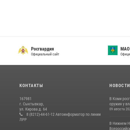
Росгвардия
МАО
Официальный сайт
Офици
КОНТАКТЫ
НОВОСТ
167981
В Коми рос
г. Сыктывкар,
оружия у вл
ул. Кирова д. 64
09 августа 20
8 (8212)-44-61-12 Автоинформатор по линии
ЛРР
В Нижнем Н
Всероссийск