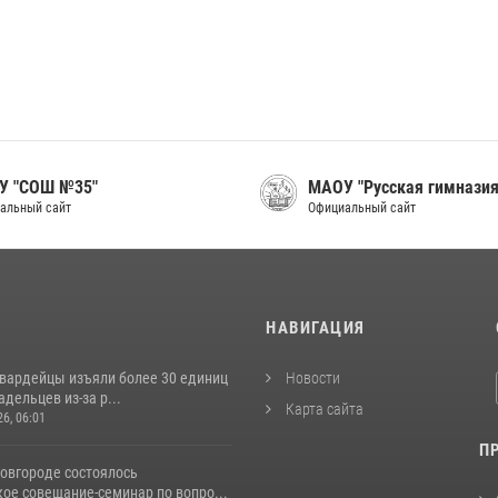
У "СОШ №35"
МАОУ "Русская гимназия
альный сайт
Официальный сайт
И
НАВИГАЦИЯ
гвардейцы изъяли более 30 единиц
Новости
адельцев из-за р...
Карта сайта
26, 06:01
П
овгороде состоялось
ое совещание-семинар по вопро...