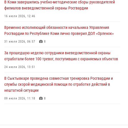
В Коми завершились учебно-методические сборы руководителей
02 августа 2026, 06:17
филиалов вневедомственной охраны Росгвардии
В Койгородском районе местный житель обратился в Росгвардию
16 июля 2026, 12:46
для добровольной сдачи оружия
Временно исполняющий обязанности начальника Управления
31 июля 2026, 10:55
Росгвардии по Республике Коми лично проверил ДОЛ «Орленок»
Временно исполняющий обязанности начальника Управления
31 июля 2026, 06:57
8
Росгвардии по Республике Коми лично проверил ДОЛ «Орленок»
За прошедшую неделю сотрудники вневедомственной охраны
31 июля 2026, 06:57
8
отработали более 100 тревог, поступивших с охраняемых объектов
В Усинске росгвардейцы оперативно отработали план «Квартал»
24 июля 2026, 13:51
30 июля 2026, 13:53
В Сыктывкаре проведена совместная тренировка Росгвардии и
службы скорой медицинской помощи по отработке действий в
нештатной ситуации
09 июля 2026, 11:18
8
В Коми росгвардейцы обеспечивают правопорядок всероссийского
фестиваля воздухоплавания «ЖИВОЙ ВОЗДУХ»
19 июля 2026, 14:02
1