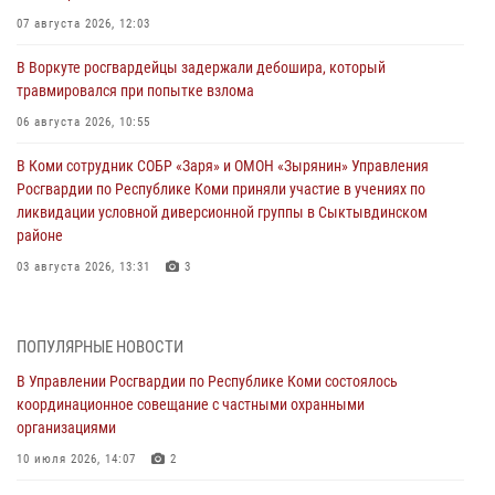
07 августа 2026, 12:03
В Воркуте росгвардейцы задержали дебошира, который
травмировался при попытке взлома
06 августа 2026, 10:55
В Коми сотрудник СОБР «Заря» и ОМОН «Зырянин» Управления
Росгвардии по Республике Коми приняли участие в учениях по
ликвидации условной диверсионной группы в Сыктывдинском
районе
03 августа 2026, 13:31
3
Росгвардеец из Коми стал серебряным призером в личном
первенстве по в Чемпионате Северо-Западного округа Росгвардии
ПОПУЛЯРНЫЕ НОВОСТИ
по спортивному самбо
В Управлении Росгвардии по Республике Коми состоялось
03 августа 2026, 12:07
5
координационное совещание с частными охранными
организациями
В Коми росгвардейцы информируют граждан об изменениях в
законодательстве в сфере оборота оружия и продолжают изымать
10 июля 2026, 14:07
2
оружие за нарушения