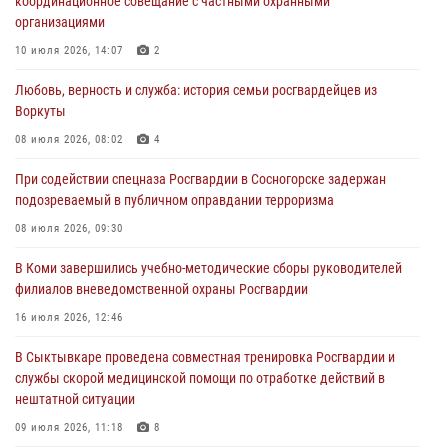
координационное совещание с частными охранными
организациями
В Усинске росгвардейцы оперативно отработали план «Квартал»
10 июля 2026, 14:07
2
30 июля 2026, 13:53
Любовь, верность и служба: история семьи росгвардейцев из
В Санкт-Петербурге прошел окружной этап ежегодного
Воркуты
Всероссийского конкурса профессионального мастерства среди
сотрудников вневедомственной охраны Росгвардии
08 июля 2026, 08:02
4
28 июля 2026, 15:09
12
При содействии спецназа Росгвардии в Сосногорске задержан
подозреваемый в публичном оправдании терроризма
В Сыктывкаре росгвардейцы приняли участие в молебне в рамках
Дня Крещения Руси и Дня святого равноапостольного князя
08 июля 2026, 09:30
Владимира
В Коми завершились учебно-методические сборы руководителей
28 июля 2026, 13:32
8
филиалов вневедомственной охраны Росгвардии
В Коми за неделю росгвардейцами выявлено более 10
16 июля 2026, 12:46
правонарушений в области оборота оружия и частной охранной
деятельности
В Сыктывкаре проведена совместная тренировка Росгвардии и
службы скорой медицинской помощи по отработке действий в
26 июля 2026, 06:48
нештатной ситуации
09 июля 2026, 11:18
8