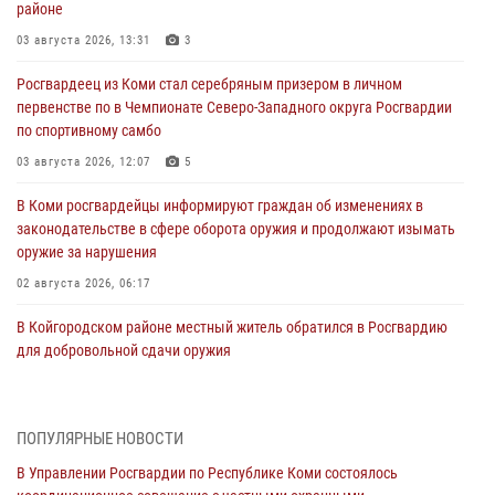
районе
03 августа 2026, 13:31
3
Росгвардеец из Коми стал серебряным призером в личном
первенстве по в Чемпионате Северо-Западного округа Росгвардии
по спортивному самбо
03 августа 2026, 12:07
5
В Коми росгвардейцы информируют граждан об изменениях в
законодательстве в сфере оборота оружия и продолжают изымать
оружие за нарушения
02 августа 2026, 06:17
В Койгородском районе местный житель обратился в Росгвардию
для добровольной сдачи оружия
31 июля 2026, 10:55
Временно исполняющий обязанности начальника Управления
ПОПУЛЯРНЫЕ НОВОСТИ
Росгвардии по Республике Коми лично проверил ДОЛ «Орленок»
В Управлении Росгвардии по Республике Коми состоялось
31 июля 2026, 06:57
8