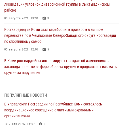
ликвидации условной диверсионной группы в Сыктывдинском
районе
03 августа 2026, 13:31
3
Росгвардеец из Коми стал серебряным призером в личном
первенстве по в Чемпионате Северо-Западного округа Росгвардии
по спортивному самбо
03 августа 2026, 12:07
5
В Коми росгвардейцы информируют граждан об изменениях в
законодательстве в сфере оборота оружия и продолжают изымать
оружие за нарушения
02 августа 2026, 06:17
В Койгородском районе местный житель обратился в Росгвардию
ПОПУЛЯРНЫЕ НОВОСТИ
для добровольной сдачи оружия
В Управлении Росгвардии по Республике Коми состоялось
31 июля 2026, 10:55
координационное совещание с частными охранными
организациями
Временно исполняющий обязанности начальника Управления
Росгвардии по Республике Коми лично проверил ДОЛ «Орленок»
10 июля 2026, 14:07
2