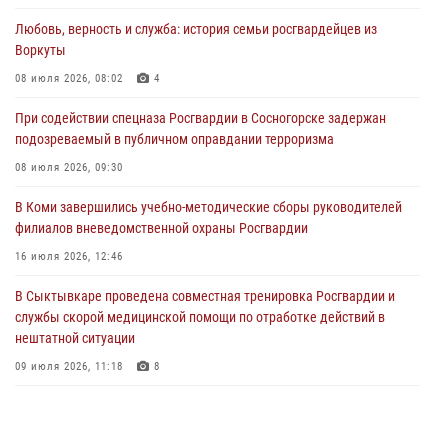
31 июля 2026, 06:57
8
Любовь, верность и служба: история семьи росгвардейцев из
Воркуты
В Усинске росгвардейцы оперативно отработали план «Квартал»
08 июля 2026, 08:02
4
30 июля 2026, 13:53
При содействии спецназа Росгвардии в Сосногорске задержан
В Санкт-Петербурге прошел окружной этап ежегодного
подозреваемый в публичном оправдании терроризма
Всероссийского конкурса профессионального мастерства среди
сотрудников вневедомственной охраны Росгвардии
08 июля 2026, 09:30
28 июля 2026, 15:09
12
В Коми завершились учебно-методические сборы руководителей
филиалов вневедомственной охраны Росгвардии
В Сыктывкаре росгвардейцы приняли участие в молебне в рамках
Дня Крещения Руси и Дня святого равноапостольного князя
16 июля 2026, 12:46
Владимира
В Сыктывкаре проведена совместная тренировка Росгвардии и
28 июля 2026, 13:32
8
службы скорой медицинской помощи по отработке действий в
нештатной ситуации
09 июля 2026, 11:18
8
В Коми росгвардейцы обеспечивают правопорядок всероссийского
фестиваля воздухоплавания «ЖИВОЙ ВОЗДУХ»