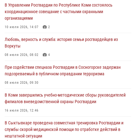
В Управлении Росгвардии по Республике Коми состоялось
31 июля 2026, 06:57
8
координационное совещание с частными охранными
организациями
В Усинске росгвардейцы оперативно отработали план «Квартал»
10 июля 2026, 14:07
2
30 июля 2026, 13:53
Любовь, верность и служба: история семьи росгвардейцев из
В Санкт-Петербурге прошел окружной этап ежегодного
Воркуты
Всероссийского конкурса профессионального мастерства среди
сотрудников вневедомственной охраны Росгвардии
08 июля 2026, 08:02
4
28 июля 2026, 15:09
12
При содействии спецназа Росгвардии в Сосногорске задержан
подозреваемый в публичном оправдании терроризма
В Сыктывкаре росгвардейцы приняли участие в молебне в рамках
Дня Крещения Руси и Дня святого равноапостольного князя
08 июля 2026, 09:30
Владимира
В Коми завершились учебно-методические сборы руководителей
28 июля 2026, 13:32
8
филиалов вневедомственной охраны Росгвардии
В Коми за неделю росгвардейцами выявлено более 10
16 июля 2026, 12:46
правонарушений в области оборота оружия и частной охранной
деятельности
В Сыктывкаре проведена совместная тренировка Росгвардии и
службы скорой медицинской помощи по отработке действий в
26 июля 2026, 06:48
нештатной ситуации