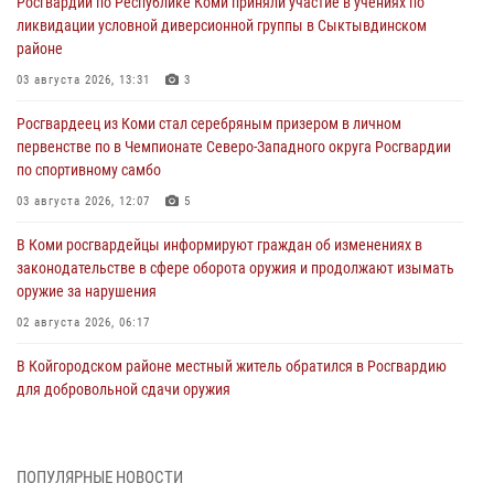
Росгвардии по Республике Коми приняли участие в учениях по
ликвидации условной диверсионной группы в Сыктывдинском
районе
03 августа 2026, 13:31
3
Росгвардеец из Коми стал серебряным призером в личном
первенстве по в Чемпионате Северо-Западного округа Росгвардии
по спортивному самбо
03 августа 2026, 12:07
5
В Коми росгвардейцы информируют граждан об изменениях в
законодательстве в сфере оборота оружия и продолжают изымать
оружие за нарушения
02 августа 2026, 06:17
В Койгородском районе местный житель обратился в Росгвардию
для добровольной сдачи оружия
31 июля 2026, 10:55
Временно исполняющий обязанности начальника Управления
ПОПУЛЯРНЫЕ НОВОСТИ
Росгвардии по Республике Коми лично проверил ДОЛ «Орленок»