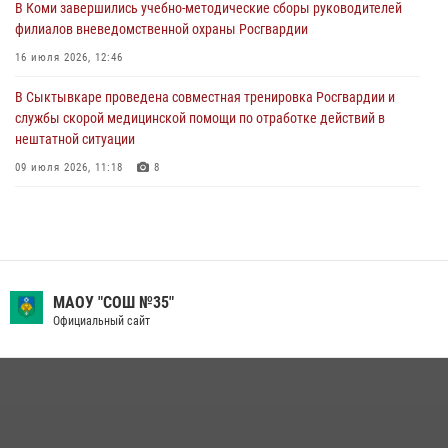
В Коми завершились учебно-методические сборы руководителей
28 июля 2026, 13:32
8
филиалов вневедомственной охраны Росгвардии
В Коми за неделю росгвардейцами выявлено более 10
16 июля 2026, 12:46
правонарушений в области оборота оружия и частной охранной
деятельности
В Сыктывкаре проведена совместная тренировка Росгвардии и
службы скорой медицинской помощи по отработке действий в
26 июля 2026, 06:48
нештатной ситуации
09 июля 2026, 11:18
8
В Коми росгвардейцы поздравили с юбилеем директора филиала
ВГТРК «Коми Гор» Юлию Чубову
23 июля 2026, 09:18
В Коми росгвардейцы обеспечивают правопорядок всероссийского
МАОУ "СОШ №35"
фестиваля воздухоплавания «ЖИВОЙ ВОЗДУХ»
Официальный сайт
19 июля 2026, 14:02
1
За прошедшую неделю сотрудники вневедомственной охраны
отработали более 100 тревог, поступивших с охраняемых объектов
24 июля 2026, 13:51