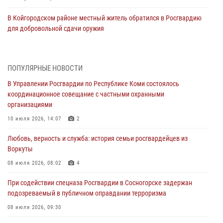
В Койгородском районе местный житель обратился в Росгвардию
для добровольной сдачи оружия
31 июля 2026, 10:55
Временно исполняющий обязанности начальника Управления
ПОПУЛЯРНЫЕ НОВОСТИ
Росгвардии по Республике Коми лично проверил ДОЛ «Орленок»
В Управлении Росгвардии по Республике Коми состоялось
31 июля 2026, 06:57
8
координационное совещание с частными охранными
организациями
В Усинске росгвардейцы оперативно отработали план «Квартал»
10 июля 2026, 14:07
2
30 июля 2026, 13:53
Любовь, верность и служба: история семьи росгвардейцев из
В Санкт-Петербурге прошел окружной этап ежегодного
Воркуты
Всероссийского конкурса профессионального мастерства среди
сотрудников вневедомственной охраны Росгвардии
08 июля 2026, 08:02
4
28 июля 2026, 15:09
12
При содействии спецназа Росгвардии в Сосногорске задержан
подозреваемый в публичном оправдании терроризма
В Сыктывкаре росгвардейцы приняли участие в молебне в рамках
Дня Крещения Руси и Дня святого равноапостольного князя
08 июля 2026, 09:30
Владимира