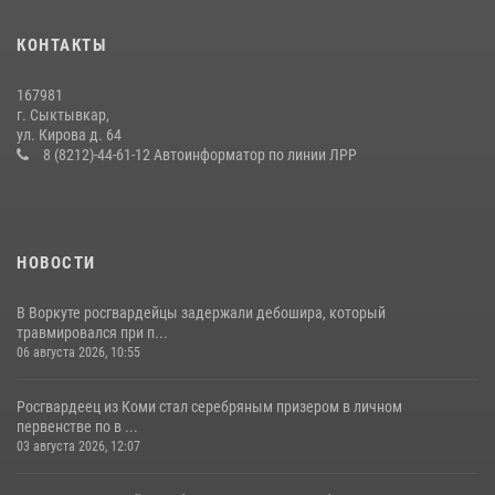
В Усть-Вымском районе росгвардейцы задержала необычного
КОНТАКТЫ
покупателя
14 июля 2026, 11:49
167981
г. Сыктывкар,
Житель Сыктывкара привлечен к административной
ул. Кирова д. 64
ответственности за утерю оружия
8 (8212)-44-61-12 Автоинформатор по линии ЛРР
07 июля 2026, 14:30
НОВОСТИ
В Воркуте росгвардейцы задержали дебошира, который
травмировался при п...
06 августа 2026, 10:55
Росгвардеец из Коми стал серебряным призером в личном
первенстве по в ...
03 августа 2026, 12:07