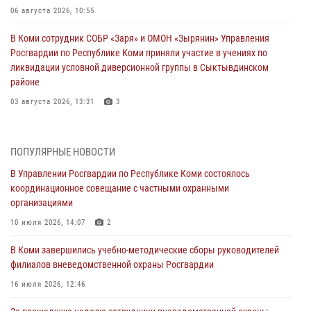
06 августа 2026, 10:55
В Коми сотрудник СОБР «Заря» и ОМОН «Зырянин» Управления
Росгвардии по Республике Коми приняли участие в учениях по
ликвидации условной диверсионной группы в Сыктывдинском
районе
03 августа 2026, 13:31
3
Росгвардеец из Коми стал серебряным призером в личном
первенстве по в Чемпионате Северо-Западного округа Росгвардии
ПОПУЛЯРНЫЕ НОВОСТИ
по спортивному самбо
В Управлении Росгвардии по Республике Коми состоялось
03 августа 2026, 12:07
5
координационное совещание с частными охранными
организациями
В Коми росгвардейцы информируют граждан об изменениях в
законодательстве в сфере оборота оружия и продолжают изымать
10 июля 2026, 14:07
2
оружие за нарушения
В Коми завершились учебно-методические сборы руководителей
02 августа 2026, 06:17
филиалов вневедомственной охраны Росгвардии
В Койгородском районе местный житель обратился в Росгвардию
16 июля 2026, 12:46
для добровольной сдачи оружия