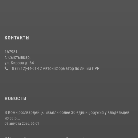
В Усть-Вымском районе росгвардейцы задержала необычного
покупателя
14 июля 2026, 11:49
В Коми за неделю росгвардейцы изъяли 44 единицы охотничьего
КОНТАКТЫ
оружия
12 июля 2026, 06:14
167981
г. Сыктывкар,
В Сыктывкаре росгвардейцы приняли участие в молебне в рамках
ул. Кирова д. 64
Дня Крещения Руси и Дня святого равноапостольного князя
8 (8212)-44-61-12 Автоинформатор по линии ЛРР
Владимира
28 июля 2026, 13:32
8
НОВОСТИ
В Коми росгвардейцы изъяли более 30 единиц оружия у владельцев
из-за р...
09 августа 2026, 06:01