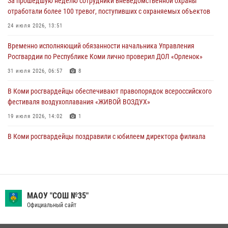
За прошедшую неделю сотрудники вневедомственной охраны
31 июля 2026, 10:55
отработали более 100 тревог, поступивших с охраняемых объектов
Временно исполняющий обязанности начальника Управления
24 июля 2026, 13:51
Росгвардии по Республике Коми лично проверил ДОЛ «Орленок»
Временно исполняющий обязанности начальника Управления
31 июля 2026, 06:57
8
Росгвардии по Республике Коми лично проверил ДОЛ «Орленок»
В Усинске росгвардейцы оперативно отработали план «Квартал»
31 июля 2026, 06:57
8
30 июля 2026, 13:53
В Коми росгвардейцы обеспечивают правопорядок всероссийского
фестиваля воздухоплавания «ЖИВОЙ ВОЗДУХ»
19 июля 2026, 14:02
1
В Коми росгвардейцы поздравили с юбилеем директора филиала
ВГТРК «Коми Гор» Юлию Чубову
23 июля 2026, 09:18
В Сыктывкаре состоялась торжественная присяга для
военнослужащих по призыву в Центре подготовки личного состава
МАОУ "СОШ №35"
Росгвардии
Официальный сайт
25 июля 2026, 10:45
12