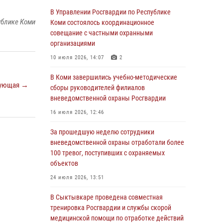
Росгвардии по спортивному самбо
В Управлении Росгвардии по Республике
ублике Коми
Коми состоялось координационное
03 августа 2026, 12:07
5
совещание с частными охранными
В Коми росгвардейцы информируют граждан
организациями
об изменениях в законодательстве в сфере
10 июля 2026, 14:07
2
оборота оружия и продолжают изымать
оружие за нарушения
В Коми завершились учебно-методические
ующая →
сборы руководителей филиалов
02 августа 2026, 06:17
вневедомственной охраны Росгвардии
В Койгородском районе местный житель
16 июля 2026, 12:46
обратился в Росгвардию для добровольной
сдачи оружия
За прошедшую неделю сотрудники
вневедомственной охраны отработали более
31 июля 2026, 10:55
100 тревог, поступивших с охраняемых
Временно исполняющий обязанности
объектов
начальника Управления Росгвардии по
24 июля 2026, 13:51
Республике Коми лично проверил ДОЛ
«Орленок»
В Сыктывкаре проведена совместная
тренировка Росгвардии и службы скорой
31 июля 2026, 06:57
8
медицинской помощи по отработке действий