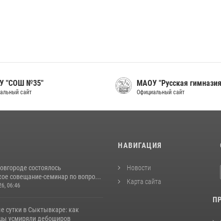
У "СОШ №35"
МАОУ "Русская гимназия
альный сайт
Официальный сайт
И
НАВИГАЦИЯ
овгороде состоялось
Новости
ое совещание-семинар по вопро...
Карта сайта
26, 06:46
П
е сутки в Сыктывкаре: как
цы усмиряли дебоширов