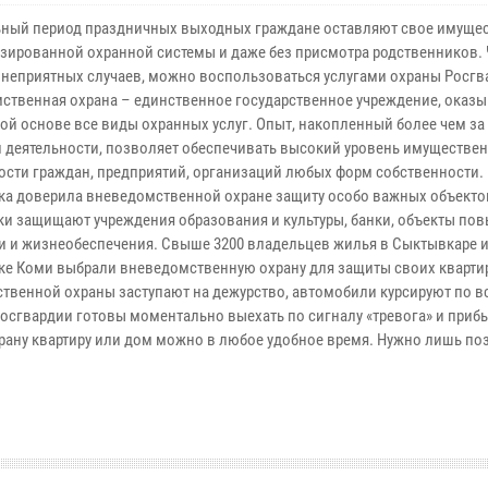
ьный период праздничных выходных граждане оставляют свое имущес
зированной охранной системы и даже без присмотра родственников.
 неприятных случаев, можно воспользоваться услугами охраны Росгв
ственная охрана – единственное государственное учреждение, оказ
ой основе все виды охранных услуг. Опыт, накопленный более чем за 
 деятельности, позволяет обеспечивать высокий уровень имуществе
ости граждан, предприятий, организаций любых форм собственности.
ка доверила вневедомственной охране защиту особо важных объекто
ки защищают учреждения образования и культуры, банки, объекты п
и и жизнеобеспечения. Свыше 3200 владельцев жилья в Сыктывкаре и
ке Коми выбрали вневедомственную охрану для защиты своих квартир
ственной охраны заступают на дежурство, автомобили курсируют по в
осгвардии готовы моментально выехать по сигналу «тревога» и прибы
храну квартиру или дом можно в любое удобное время. Нужно лишь по