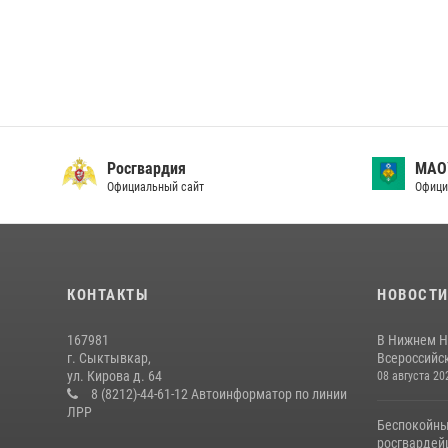
Росгвардия
МАО
Официальный сайт
Офици
КОНТАКТЫ
НОВОСТ
167981
В Нижнем Н
г. Сыктывкар,
Всероссийск
ул. Кирова д. 64
08 августа 20
8 (8212)-44-61-12 Автоинформатор по линии
ЛРР
Беспокойны
росгвардей