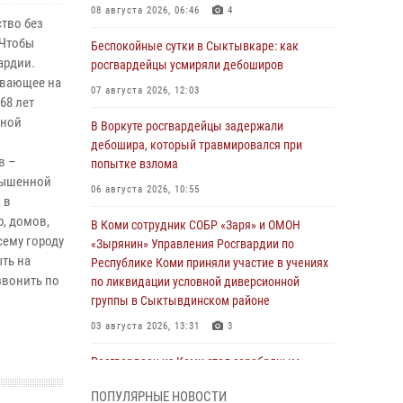
08 августа 2026, 06:46
4
тво без
 Чтобы
Беспокойные сутки в Сыктывкаре: как
ардии.
росгвардейцы усмиряли дебоширов
ывающее на
07 августа 2026, 12:03
68 лет
нной
В Воркуте росгвардейцы задержали
дебошира, который травмировался при
в –
попытке взлома
овышенной
06 августа 2026, 10:55
 в
, домов,
В Коми сотрудник СОБР «Заря» и ОМОН
сему городу
«Зырянин» Управления Росгвардии по
ть на
Республике Коми приняли участие в учениях
звонить по
по ликвидации условной диверсионной
группы в Сыктывдинском районе
03 августа 2026, 13:31
3
Росгвардеец из Коми стал серебряным
призером в личном первенстве по в
ПОПУЛЯРНЫЕ НОВОСТИ
Чемпионате Северо-Западного округа