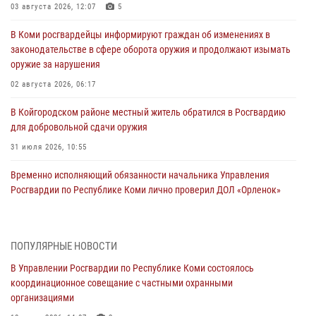
03 августа 2026, 12:07
5
В Коми росгвардейцы информируют граждан об изменениях в
законодательстве в сфере оборота оружия и продолжают изымать
оружие за нарушения
02 августа 2026, 06:17
В Койгородском районе местный житель обратился в Росгвардию
для добровольной сдачи оружия
31 июля 2026, 10:55
Временно исполняющий обязанности начальника Управления
Росгвардии по Республике Коми лично проверил ДОЛ «Орленок»
31 июля 2026, 06:57
8
В Усинске росгвардейцы оперативно отработали план «Квартал»
ПОПУЛЯРНЫЕ НОВОСТИ
30 июля 2026, 13:53
В Управлении Росгвардии по Республике Коми состоялось
координационное совещание с частными охранными
В Санкт-Петербурге прошел окружной этап ежегодного
организациями
Всероссийского конкурса профессионального мастерства среди
сотрудников вневедомственной охраны Росгвардии