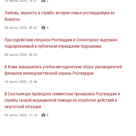
10 июля 2026, 14:07
2
28 июля 2026, 15:09
12
Любовь, верность и служба: история семьи росгвардейцев из
Воркуты
В Сыктывкаре росгвардейцы приняли участие в молебне в рамках
Дня Крещения Руси и Дня святого равноапостольного князя
08 июля 2026, 08:02
4
Владимира
При содействии спецназа Росгвардии в Сосногорске задержан
28 июля 2026, 13:32
8
подозреваемый в публичном оправдании терроризма
В Коми за неделю росгвардейцами выявлено более 10
08 июля 2026, 09:30
правонарушений в области оборота оружия и частной охранной
деятельности
В Коми завершились учебно-методические сборы руководителей
филиалов вневедомственной охраны Росгвардии
26 июля 2026, 06:48
16 июля 2026, 12:46
В Сыктывкаре состоялась торжественная присяга для
военнослужащих по призыву в Центре подготовки личного состава
В Сыктывкаре проведена совместная тренировка Росгвардии и
Росгвардии
службы скорой медицинской помощи по отработке действий в
нештатной ситуации
25 июля 2026, 10:45
12
09 июля 2026, 11:18
8
В Усть-Вымском районе росгвардейцы задержала необычного
покупателя