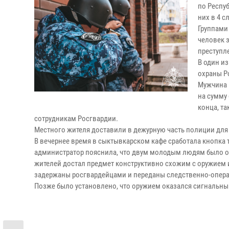
по Респу
них в 4 
Группами
человек 
преступл
В один и
охраны Р
Мужчина 
на сумму
конца, т
сотрудникам Росгвардии.
Местного жителя доставили в дежурную часть полиции для
В вечернее время в сыктывкарском кафе сработала кнопк
администратор пояснила, что двум молодым людям было от
жителей достал предмет конструктивно схожим с оружием 
задержаны росгвардейцами и переданы следственно-опера
Позже было установлено, что оружием оказался сигнальны