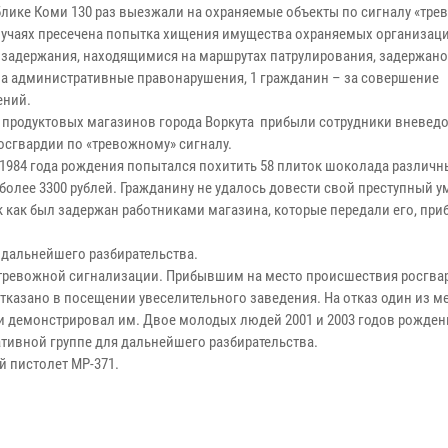
блике Коми 130 раз выезжали на охраняемые объекты по сигналу «трев
случаях пресечена попытка хищения имущества охраняемых организац
 задержания, находящимися на маршрутах патрулирования, задержано
за административные правонарушения, 1 гражданин – за совершение
ений.
з продуктовых магазинов города Воркута прибыли сотрудники вневе
осгвардии по «тревожному» сигналу.
1984 года рождения попытался похитить 58 плиток шоколада различн
 более 3300 рублей. Гражданину не удалось довести свой преступный 
ак как был задержан работниками магазина, которые передали его, п
 дальнейшего разбирательства.
а тревожной сигнализации. Прибывшим на место происшествия росгва
казано в посещении увеселительного заведения. На отказ один из м
и демонстрировал им. Двое молодых людей 2001 и 2003 годов рожден
тивной группе для дальнейшего разбирательства.
й пистолет МР-371.