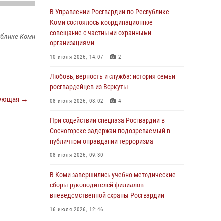
обратился в Росгвардию для добровольной
В Управлении Росгвардии по Республике
сдачи оружия
Коми состоялось координационное
совещание с частными охранными
31 июля 2026, 10:55
ублике Коми
организациями
Временно исполняющий обязанности
10 июля 2026, 14:07
2
начальника Управления Росгвардии по
Республике Коми лично проверил ДОЛ
Любовь, верность и служба: история семьи
«Орленок»
росгвардейцев из Воркуты
31 июля 2026, 06:57
8
ующая →
08 июля 2026, 08:02
4
В Усинске росгвардейцы оперативно
При содействии спецназа Росгвардии в
отработали план «Квартал»
Сосногорске задержан подозреваемый в
публичном оправдании терроризма
30 июля 2026, 13:53
08 июля 2026, 09:30
В Санкт-Петербурге прошел окружной этап
ежегодного Всероссийского конкурса
В Коми завершились учебно-методические
профессионального мастерства среди
сборы руководителей филиалов
сотрудников вневедомственной охраны
вневедомственной охраны Росгвардии
Росгвардии
16 июля 2026, 12:46
28 июля 2026, 15:09
12