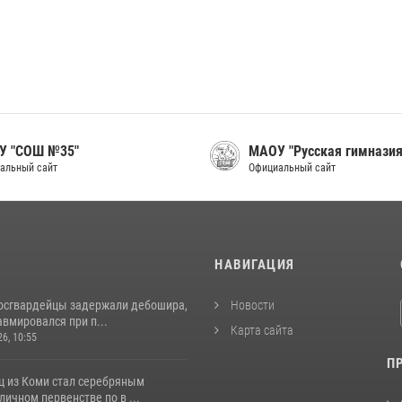
У "СОШ №35"
МАОУ "Русская гимназия
альный сайт
Официальный сайт
И
НАВИГАЦИЯ
росгвардейцы задержали дебошира,
Новости
вмировался при п...
Карта сайта
26, 10:55
П
ц из Коми стал серебряным
личном первенстве по в ...