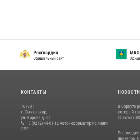
Росгвардия
МАО
Официальный сайт
Офици
КОНТАКТЫ
НОВОСТ
167981
В Воркуте 
г. Сыктывкар,
который тра
ул. Кирова д. 64
06 августа 20
8 (8212)-44-61-12 Автоинформатор по линии
ЛРР
Росгвардее
призером в 