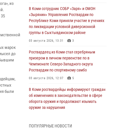
ога», из
В Коми сотрудник СОБР «Заря» и ОМОН
ий.
«Зырянин» Управления Росгвардии по
 35
Республике Коми приняли участие в учениях
по ликвидации условной диверсионной
группы в Сыктывдинском районе
домственной
03 августа 2026, 13:31
3
ых марок
Росгвардеец из Коми стал серебряным
умысел до
призером в личном первенстве по в
рибывшим
Чемпионате Северо-Западного округа
Росгвардии по спортивному самбо
рдейцам,
03 августа 2026, 12:07
5
естных
В Коми росгвардейцы информируют граждан
ия были
об изменениях в законодательстве в сфере
оборота оружия и продолжают изымать
оружие за нарушения
02 августа 2026, 06:17
ПОПУЛЯРНЫЕ НОВОСТИ
В Койгородском районе местный житель