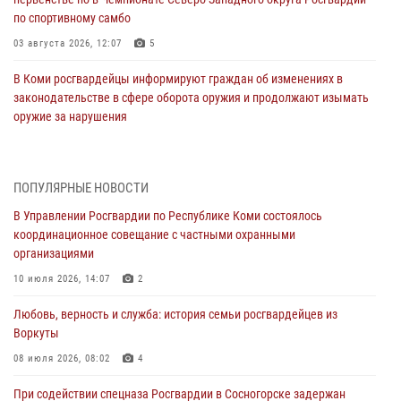
по спортивному самбо
03 августа 2026, 12:07
5
В Коми росгвардейцы информируют граждан об изменениях в
законодательстве в сфере оборота оружия и продолжают изымать
оружие за нарушения
02 августа 2026, 06:17
В Койгородском районе местный житель обратился в Росгвардию
ПОПУЛЯРНЫЕ НОВОСТИ
для добровольной сдачи оружия
В Управлении Росгвардии по Республике Коми состоялось
31 июля 2026, 10:55
координационное совещание с частными охранными
организациями
Временно исполняющий обязанности начальника Управления
Росгвардии по Республике Коми лично проверил ДОЛ «Орленок»
10 июля 2026, 14:07
2
31 июля 2026, 06:57
8
Любовь, верность и служба: история семьи росгвардейцев из
Воркуты
В Усинске росгвардейцы оперативно отработали план «Квартал»
08 июля 2026, 08:02
4
30 июля 2026, 13:53
При содействии спецназа Росгвардии в Сосногорске задержан
В Санкт-Петербурге прошел окружной этап ежегодного