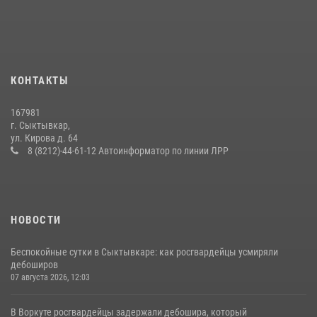
За прошедшую неделю сотрудники вневедомственной охраны
отработали более 100 тревог, поступивших с охраняемых объектов
24 июля 2026, 13:51
В Усть-Вымском районе росгвардейцы задержала необычного
КОНТАКТЫ
покупателя
14 июля 2026, 11:49
167981
г. Сыктывкар,
Временно исполняющий обязанности начальника Управления
ул. Кирова д. 64
Росгвардии по Республике Коми лично проверил ДОЛ «Орленок»
8 (8212)-44-61-12 Автоинформатор по линии ЛРР
31 июля 2026, 06:57
8
НОВОСТИ
Беспокойные сутки в Сыктывкаре: как росгвардейцы усмиряли
дебоширов
07 августа 2026, 12:03
В Воркуте росгвардейцы задержали дебошира, который