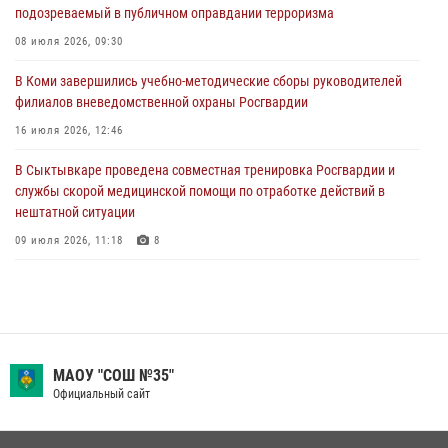
подозреваемый в публичном оправдании терроризма
Всероссийского конкурса профессионального мастерства среди
сотрудников вневедомственной охраны Росгвардии
08 июля 2026, 09:30
28 июля 2026, 15:09
12
В Коми завершились учебно-методические сборы руководителей
филиалов вневедомственной охраны Росгвардии
В Сыктывкаре росгвардейцы приняли участие в молебне в рамках
Дня Крещения Руси и Дня святого равноапостольного князя
16 июля 2026, 12:46
Владимира
В Сыктывкаре проведена совместная тренировка Росгвардии и
28 июля 2026, 13:32
8
службы скорой медицинской помощи по отработке действий в
нештатной ситуации
09 июля 2026, 11:18
8
В Коми росгвардейцы обеспечивают правопорядок всероссийского
фестиваля воздухоплавания «ЖИВОЙ ВОЗДУХ»
19 июля 2026, 14:02
1
В Коми росгвардейцы поздравили с юбилеем директора филиала
МАОУ "СОШ №35"
ВГТРК «Коми Гор» Юлию Чубову
Официальный сайт
23 июля 2026, 09:18