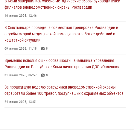
В Коми завершились учебно-методические сборы руководителей
31 июля 2026, 10:55
филиалов вневедомственной охраны Росгвардии
Временно исполняющий обязанности начальника Управления
16 июля 2026, 12:46
Росгвардии по Республике Коми лично проверил ДОЛ «Орленок»
В Сыктывкаре проведена совместная тренировка Росгвардии и
31 июля 2026, 06:57
8
службы скорой медицинской помощи по отработке действий в
нештатной ситуации
В Усинске росгвардейцы оперативно отработали план «Квартал»
09 июля 2026, 11:18
8
30 июля 2026, 13:53
Временно исполняющий обязанности начальника Управления
В Санкт-Петербурге прошел окружной этап ежегодного
Росгвардии по Республике Коми лично проверил ДОЛ «Орленок»
Всероссийского конкурса профессионального мастерства среди
сотрудников вневедомственной охраны Росгвардии
31 июля 2026, 06:57
8
28 июля 2026, 15:09
12
За прошедшую неделю сотрудники вневедомственной охраны
отработали более 100 тревог, поступивших с охраняемых объектов
24 июля 2026, 13:51
В Коми росгвардейцы обеспечивают правопорядок всероссийского
фестиваля воздухоплавания «ЖИВОЙ ВОЗДУХ»
19 июля 2026, 14:02
1