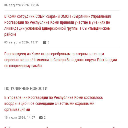
06 августа 2026, 10:55
В Коми сотрудник СОБР «Заря» и ОМОН «Зырянин» Управления
Росгвардии по Республике Коми приняли участие в учениях по
ликвидации условной диверсионной группы в Сыктывдинском
районе
03 августа 2026, 13:31
3
Росгвардеец из Коми стал серебряным призером в личном
первенстве по в Чемпионате Северо-Западного округа Росгвардии
по спортивному самбо
03 августа 2026, 12:07
5
В Коми росгвардейцы информируют граждан об изменениях в
ПОПУЛЯРНЫЕ НОВОСТИ
законодательстве в сфере оборота оружия и продолжают изымать
оружие за нарушения
В Управлении Росгвардии по Республике Коми состоялось
координационное совещание с частными охранными
02 августа 2026, 06:17
организациями
В Койгородском районе местный житель обратился в Росгвардию
10 июля 2026, 14:07
2
для добровольной сдачи оружия