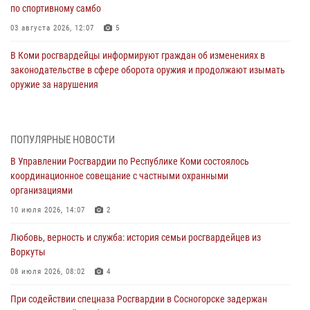
по спортивному самбо
03 августа 2026, 12:07
5
В Коми росгвардейцы информируют граждан об изменениях в
законодательстве в сфере оборота оружия и продолжают изымать
оружие за нарушения
02 августа 2026, 06:17
В Койгородском районе местный житель обратился в Росгвардию
ПОПУЛЯРНЫЕ НОВОСТИ
для добровольной сдачи оружия
В Управлении Росгвардии по Республике Коми состоялось
31 июля 2026, 10:55
координационное совещание с частными охранными
организациями
Временно исполняющий обязанности начальника Управления
Росгвардии по Республике Коми лично проверил ДОЛ «Орленок»
10 июля 2026, 14:07
2
31 июля 2026, 06:57
8
Любовь, верность и служба: история семьи росгвардейцев из
Воркуты
В Усинске росгвардейцы оперативно отработали план «Квартал»
08 июля 2026, 08:02
4
30 июля 2026, 13:53
При содействии спецназа Росгвардии в Сосногорске задержан
В Санкт-Петербурге прошел окружной этап ежегодного