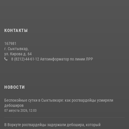
За прошедшую неделю сотрудники вневедомственной охраны
отработали более 100 тревог, поступивших с охраняемых объектов
24 июля 2026, 13:51
В Усть-Вымском районе росгвардейцы задержала необычного
КОНТАКТЫ
покупателя
14 июля 2026, 11:49
167981
г. Сыктывкар,
В Сыктывкаре состоялась торжественная присяга для
ул. Кирова д. 64
военнослужащих по призыву в Центре подготовки личного состава
8 (8212)-44-61-12 Автоинформатор по линии ЛРР
Росгвардии
25 июля 2026, 10:45
12
НОВОСТИ
Беспокойные сутки в Сыктывкаре: как росгвардейцы усмиряли
дебоширов
07 августа 2026, 12:03
В Воркуте росгвардейцы задержали дебошира, который