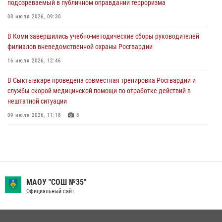
подозреваемый в публичном оправдании терроризма
Всероссийского конкурса профессионального мастерства среди
сотрудников вневедомственной охраны Росгвардии
08 июля 2026, 09:30
28 июля 2026, 15:09
12
В Коми завершились учебно-методические сборы руководителей
филиалов вневедомственной охраны Росгвардии
В Сыктывкаре росгвардейцы приняли участие в молебне в рамках
Дня Крещения Руси и Дня святого равноапостольного князя
16 июля 2026, 12:46
Владимира
В Сыктывкаре проведена совместная тренировка Росгвардии и
28 июля 2026, 13:32
8
службы скорой медицинской помощи по отработке действий в
нештатной ситуации
09 июля 2026, 11:18
8
В Коми росгвардейцы обеспечивают правопорядок всероссийского
фестиваля воздухоплавания «ЖИВОЙ ВОЗДУХ»
19 июля 2026, 14:02
1
В Коми росгвардейцы поздравили с юбилеем директора филиала
МАОУ "СОШ №35"
ВГТРК «Коми Гор» Юлию Чубову
Официальный сайт
23 июля 2026, 09:18