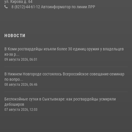
ул. Кирова д. 64
Дня Крещения Руси и Дня святого равноапостольного князя
8 (8212)-44-61-12 Автоинформатор по линии ЛРР
Владимира
28 июля 2026, 13:32
8
НОВОСТИ
В Коми росгвардейцы изъяли более 30 единиц оружия у владельцев
из-за р...
09 августа 2026, 06:01
В Нижнем Новгороде состоялось Всероссийское совещание-семинар
по вопро...
08 августа 2026, 06:46
Беспокойные сутки в Сыктывкаре: как росгвардейцы усмиряли
дебоширов
07 августа 2026, 12:03