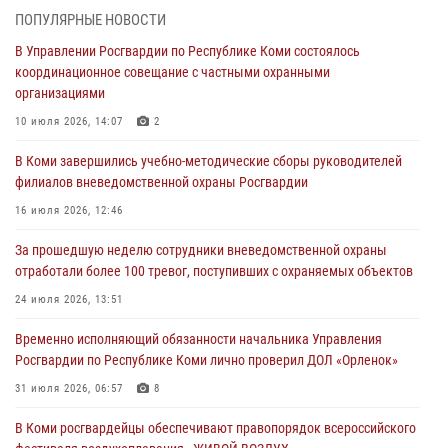
первенстве по в Чемпионате Северо-Западного округа Росгвардии
ПОПУЛЯРНЫЕ НОВОСТИ
по спортивному самбо
В Управлении Росгвардии по Республике Коми состоялось
03 августа 2026, 12:07
5
координационное совещание с частными охранными
организациями
В Коми росгвардейцы информируют граждан об изменениях в
законодательстве в сфере оборота оружия и продолжают изымать
10 июля 2026, 14:07
2
оружие за нарушения
В Коми завершились учебно-методические сборы руководителей
02 августа 2026, 06:17
филиалов вневедомственной охраны Росгвардии
В Койгородском районе местный житель обратился в Росгвардию
16 июля 2026, 12:46
для добровольной сдачи оружия
За прошедшую неделю сотрудники вневедомственной охраны
31 июля 2026, 10:55
отработали более 100 тревог, поступивших с охраняемых объектов
Временно исполняющий обязанности начальника Управления
24 июля 2026, 13:51
Росгвардии по Республике Коми лично проверил ДОЛ «Орленок»
Временно исполняющий обязанности начальника Управления
31 июля 2026, 06:57
8
Росгвардии по Республике Коми лично проверил ДОЛ «Орленок»
В Усинске росгвардейцы оперативно отработали план «Квартал»
31 июля 2026, 06:57
8
30 июля 2026, 13:53
В Коми росгвардейцы обеспечивают правопорядок всероссийского