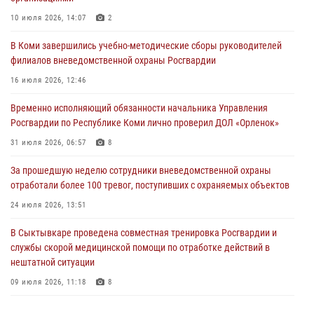
В Койгородском районе местный житель обратился в Росгвардию
10 июля 2026, 14:07
2
для добровольной сдачи оружия
В Коми завершились учебно-методические сборы руководителей
31 июля 2026, 10:55
филиалов вневедомственной охраны Росгвардии
Временно исполняющий обязанности начальника Управления
16 июля 2026, 12:46
Росгвардии по Республике Коми лично проверил ДОЛ «Орленок»
Временно исполняющий обязанности начальника Управления
31 июля 2026, 06:57
8
Росгвардии по Республике Коми лично проверил ДОЛ «Орленок»
В Усинске росгвардейцы оперативно отработали план «Квартал»
31 июля 2026, 06:57
8
30 июля 2026, 13:53
За прошедшую неделю сотрудники вневедомственной охраны
отработали более 100 тревог, поступивших с охраняемых объектов
В Санкт-Петербурге прошел окружной этап ежегодного
Всероссийского конкурса профессионального мастерства среди
24 июля 2026, 13:51
сотрудников вневедомственной охраны Росгвардии
В Сыктывкаре проведена совместная тренировка Росгвардии и
28 июля 2026, 15:09
12
службы скорой медицинской помощи по отработке действий в
нештатной ситуации
09 июля 2026, 11:18
8
В Коми росгвардейцы поздравили с юбилеем директора филиала