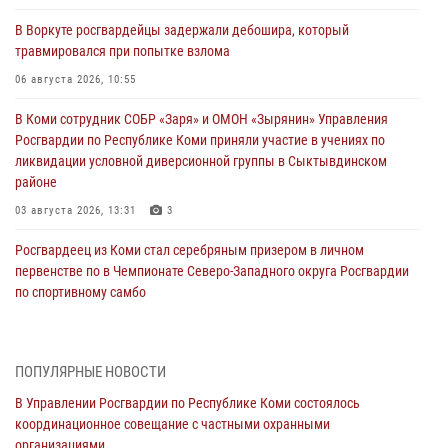
В Воркуте росгвардейцы задержали дебошира, который
травмировался при попытке взлома
06 августа 2026, 10:55
В Коми сотрудник СОБР «Заря» и ОМОН «Зырянин» Управления
Росгвардии по Республике Коми приняли участие в учениях по
ликвидации условной диверсионной группы в Сыктывдинском
районе
03 августа 2026, 13:31
3
Росгвардеец из Коми стал серебряным призером в личном
первенстве по в Чемпионате Северо-Западного округа Росгвардии
по спортивному самбо
03 августа 2026, 12:07
5
В Коми росгвардейцы информируют граждан об изменениях в
ПОПУЛЯРНЫЕ НОВОСТИ
законодательстве в сфере оборота оружия и продолжают изымать
оружие за нарушения
В Управлении Росгвардии по Республике Коми состоялось
координационное совещание с частными охранными
02 августа 2026, 06:17
организациями