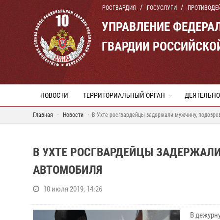
РОСГВАРДИЯ
ГОСУСЛУГИ
ПРОТИВОДЕ
УПРАВЛЕНИЕ ФЕДЕРА
ГВАРДИИ РОССИЙСКО
НОВОСТИ
ТЕРРИТОРИАЛЬНЫЙ ОРГАН
ДЕЯТЕЛЬНО
Главная
Новости
В Ухте росгвардейцы задержали мужчину, подозре
В УХТЕ РОСГВАРДЕЙЦЫ ЗАДЕРЖАЛИ
АВТОМОБИЛЯ
10 июля 2019, 14:26
В дежурну