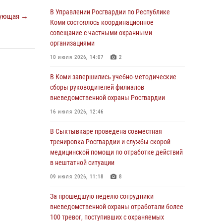
Росгвардии по спортивному самбо
В Управлении Росгвардии по Республике
ующая →
Коми состоялось координационное
03 августа 2026, 12:07
5
совещание с частными охранными
В Коми росгвардейцы информируют граждан
организациями
об изменениях в законодательстве в сфере
10 июля 2026, 14:07
2
оборота оружия и продолжают изымать
оружие за нарушения
В Коми завершились учебно-методические
сборы руководителей филиалов
02 августа 2026, 06:17
вневедомственной охраны Росгвардии
В Койгородском районе местный житель
16 июля 2026, 12:46
обратился в Росгвардию для добровольной
сдачи оружия
В Сыктывкаре проведена совместная
тренировка Росгвардии и службы скорой
31 июля 2026, 10:55
медицинской помощи по отработке действий
Временно исполняющий обязанности
в нештатной ситуации
начальника Управления Росгвардии по
09 июля 2026, 11:18
8
Республике Коми лично проверил ДОЛ
«Орленок»
За прошедшую неделю сотрудники
вневедомственной охраны отработали более
31 июля 2026, 06:57
8
100 тревог, поступивших с охраняемых