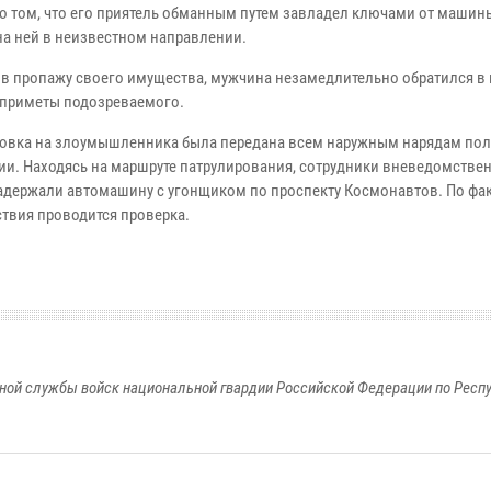
о том, что его приятель обманным путем завладел ключами от машин
на ней в неизвестном направлении.
в пропажу своего имущества, мужчина незамедлительно обратился в
приметы подозреваемого.
овка на злоумышленника была передана всем наружным нарядам пол
ии. Находясь на маршруте патрулирования, сотрудники вневедомстве
адержали автомашину с угонщиком по проспекту Космонавтов. По фак
твия проводится проверка.
ной службы войск национальной гвардии Российской Федерации по Респ