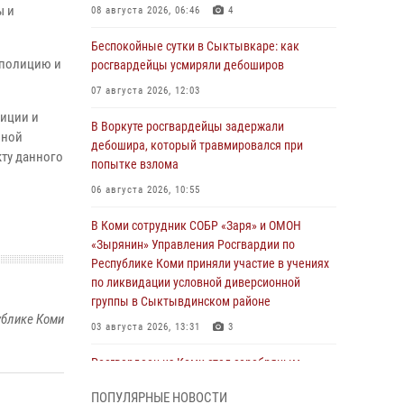
ы и
08 августа 2026, 06:46
4
Беспокойные сутки в Сыктывкаре: как
 полицию и
росгвардейцы усмиряли дебоширов
07 августа 2026, 12:03
иции и
В Воркуте росгвардейцы задержали
нной
дебошира, который травмировался при
ту данного
попытке взлома
06 августа 2026, 10:55
В Коми сотрудник СОБР «Заря» и ОМОН
«Зырянин» Управления Росгвардии по
Республике Коми приняли участие в учениях
по ликвидации условной диверсионной
группы в Сыктывдинском районе
ублике Коми
03 августа 2026, 13:31
3
Росгвардеец из Коми стал серебряным
призером в личном первенстве по в
ПОПУЛЯРНЫЕ НОВОСТИ
Чемпионате Северо-Западного округа