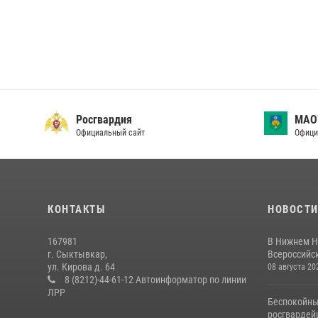
Росгвардия
МАО
Официальный сайт
Офици
КОНТАКТЫ
НОВОСТ
167981
В Нижнем Н
г. Сыктывкар,
Всероссийск
ул. Кирова д. 64
08 августа 20
8 (8212)-44-61-12 Автоинформатор по линии
ЛРР
Беспокойны
росгвардей