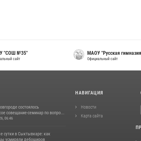
У "СОШ №35"
МАОУ "Русская гимназия
альный сайт
Официальный сайт
И
НАВИГАЦИЯ
овгороде состоялось
Новости
ое совещание-семинар по вопро...
Карта сайта
26, 06:46
П
е сутки в Сыктывкаре: как
цы усмиряли дебоширов