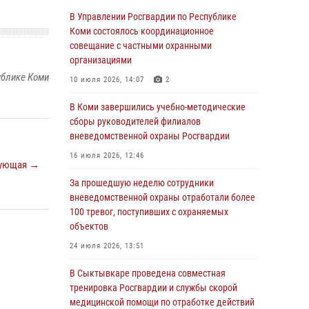
Росгвардии по спортивному самбо
В Управлении Росгвардии по Республике
Коми состоялось координационное
03 августа 2026, 12:07
5
совещание с частными охранными
В Коми росгвардейцы информируют граждан
организациями
об изменениях в законодательстве в сфере
ублике Коми
10 июля 2026, 14:07
2
оборота оружия и продолжают изымать
оружие за нарушения
В Коми завершились учебно-методические
сборы руководителей филиалов
02 августа 2026, 06:17
вневедомственной охраны Росгвардии
В Койгородском районе местный житель
16 июля 2026, 12:46
обратился в Росгвардию для добровольной
ующая →
сдачи оружия
За прошедшую неделю сотрудники
вневедомственной охраны отработали более
31 июля 2026, 10:55
100 тревог, поступивших с охраняемых
Временно исполняющий обязанности
объектов
начальника Управления Росгвардии по
24 июля 2026, 13:51
Республике Коми лично проверил ДОЛ
«Орленок»
В Сыктывкаре проведена совместная
тренировка Росгвардии и службы скорой
31 июля 2026, 06:57
8
медицинской помощи по отработке действий