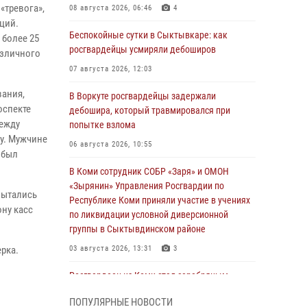
«тревога»,
08 августа 2026, 06:46
4
ций.
Беспокойные сутки в Сыктывкаре: как
 более 25
росгвардейцы усмиряли дебоширов
азличного
07 августа 2026, 12:03
вания,
В Воркуте росгвардейцы задержали
оспекте
дебошира, который травмировался при
между
попытке взлома
у. Мужчине
06 августа 2026, 10:55
 был
В Коми сотрудник СОБР «Заря» и ОМОН
«Зырянин» Управления Росгвардии по
пытались
Республике Коми приняли участие в учениях
ону касс
по ликвидации условной диверсионной
группы в Сыктывдинском районе
рка.
03 августа 2026, 13:31
3
Росгвардеец из Коми стал серебряным
призером в личном первенстве по в
ПОПУЛЯРНЫЕ НОВОСТИ
Чемпионате Северо-Западного округа