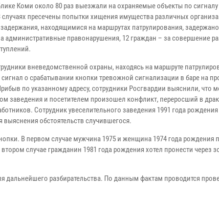
блике Коми около 80 раз выезжали на охраняемые объекты по сигналу 
 3 случаях пресечены попытки хищения имущества различных организа
 задержания, находящимися на маршрутах патрулирования, задержано
за административные правонарушения, 12 граждан – за совершение р
ступлений.
отрудники вневедомственной охраны, находясь на маршруте патрулиро
 сигнал о срабатывании кнопки тревожной сигнализации в баре на пр
Прибыв по указанному адресу, сотрудники Росгвардии выяснили, что 
ом заведения и посетителем произошел конфликт, переросший в драк
ботников. Сотрудник увеселительного заведения 1991 года рождения
я выяснения обстоятельств случившегося.
кнопки. В первом случае мужчина 1975 и женщина 1974 года рождения 
 втором случае гражданин 1981 года рождения хотел пронести через з
я дальнейшего разбирательства. По данным фактам проводится прове