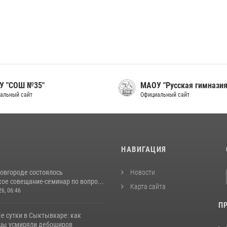
У "СОШ №35"
МАОУ "Русская гимназия
альный сайт
Официальный сайт
И
НАВИГАЦИЯ
овгороде состоялось
Новости
ое совещание-семинар по вопро...
Карта сайта
26, 06:46
П
е сутки в Сыктывкаре: как
цы усмиряли дебоширов