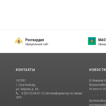
Росгвардия
МАО
Официальный сайт
Офици
КОНТАКТЫ
НОВОСТ
167981
В Нижнем Н
г. Сыктывкар,
Всероссийск
ул. Кирова д. 64
08 августа 20
8 (8212)-44-61-12 Автоинформатор по линии
ЛРР
Беспокойны
росгвардей