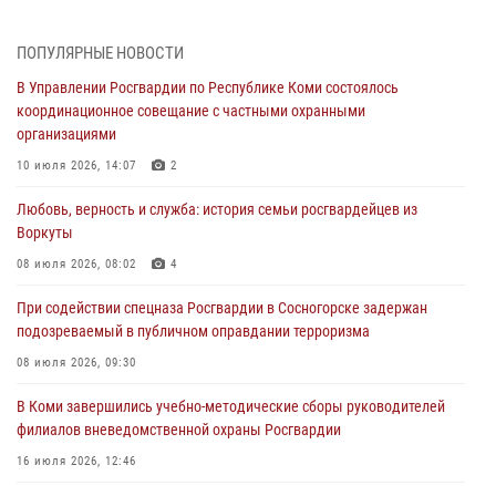
В Усинске росгвардейцы оперативно отработали план «Квартал»
ПОПУЛЯРНЫЕ НОВОСТИ
30 июля 2026, 13:53
В Управлении Росгвардии по Республике Коми состоялось
координационное совещание с частными охранными
В Санкт-Петербурге прошел окружной этап ежегодного
организациями
Всероссийского конкурса профессионального мастерства среди
сотрудников вневедомственной охраны Росгвардии
10 июля 2026, 14:07
2
28 июля 2026, 15:09
12
Любовь, верность и служба: история семьи росгвардейцев из
Воркуты
В Сыктывкаре росгвардейцы приняли участие в молебне в рамках
Дня Крещения Руси и Дня святого равноапостольного князя
08 июля 2026, 08:02
4
Владимира
При содействии спецназа Росгвардии в Сосногорске задержан
28 июля 2026, 13:32
8
подозреваемый в публичном оправдании терроризма
В Коми за неделю росгвардейцами выявлено более 10
08 июля 2026, 09:30
правонарушений в области оборота оружия и частной охранной
деятельности
В Коми завершились учебно-методические сборы руководителей
филиалов вневедомственной охраны Росгвардии
26 июля 2026, 06:48
16 июля 2026, 12:46
В Сыктывкаре состоялась торжественная присяга для