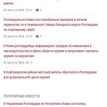
районе
03 августа 2026, 13:31
3
Росгвардеец из Коми стал серебряным призером в личном
первенстве по в Чемпионате Северо-Западного округа Росгвардии
по спортивному самбо
03 августа 2026, 12:07
5
В Коми росгвардейцы информируют граждан об изменениях в
законодательстве в сфере оборота оружия и продолжают изымать
оружие за нарушения
02 августа 2026, 06:17
В Койгородском районе местный житель обратился в Росгвардию
для добровольной сдачи оружия
31 июля 2026, 10:55
Временно исполняющий обязанности начальника Управления
ПОПУЛЯРНЫЕ НОВОСТИ
Росгвардии по Республике Коми лично проверил ДОЛ «Орленок»
В Управлении Росгвардии по Республике Коми состоялось
31 июля 2026, 06:57
8