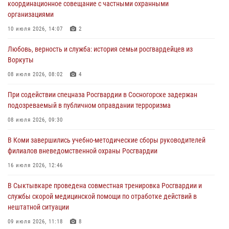
координационное совещание с частными охранными
организациями
В Усинске росгвардейцы оперативно отработали план «Квартал»
10 июля 2026, 14:07
2
30 июля 2026, 13:53
Любовь, верность и служба: история семьи росгвардейцев из
В Санкт-Петербурге прошел окружной этап ежегодного
Воркуты
Всероссийского конкурса профессионального мастерства среди
сотрудников вневедомственной охраны Росгвардии
08 июля 2026, 08:02
4
28 июля 2026, 15:09
12
При содействии спецназа Росгвардии в Сосногорске задержан
подозреваемый в публичном оправдании терроризма
В Сыктывкаре росгвардейцы приняли участие в молебне в рамках
Дня Крещения Руси и Дня святого равноапостольного князя
08 июля 2026, 09:30
Владимира
В Коми завершились учебно-методические сборы руководителей
28 июля 2026, 13:32
8
филиалов вневедомственной охраны Росгвардии
В Коми за неделю росгвардейцами выявлено более 10
16 июля 2026, 12:46
правонарушений в области оборота оружия и частной охранной
деятельности
В Сыктывкаре проведена совместная тренировка Росгвардии и
службы скорой медицинской помощи по отработке действий в
26 июля 2026, 06:48
нештатной ситуации
09 июля 2026, 11:18
8