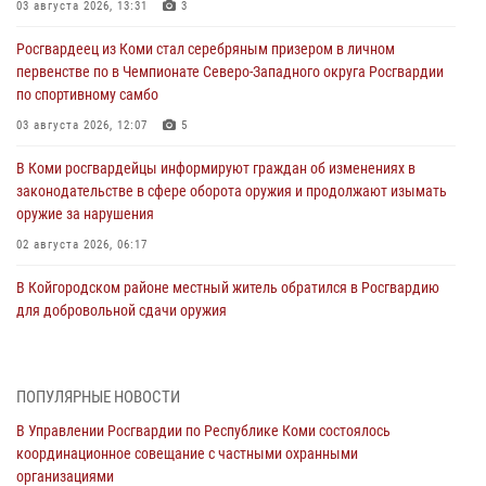
03 августа 2026, 13:31
3
Росгвардеец из Коми стал серебряным призером в личном
первенстве по в Чемпионате Северо-Западного округа Росгвардии
по спортивному самбо
03 августа 2026, 12:07
5
В Коми росгвардейцы информируют граждан об изменениях в
законодательстве в сфере оборота оружия и продолжают изымать
оружие за нарушения
02 августа 2026, 06:17
В Койгородском районе местный житель обратился в Росгвардию
для добровольной сдачи оружия
31 июля 2026, 10:55
Временно исполняющий обязанности начальника Управления
ПОПУЛЯРНЫЕ НОВОСТИ
Росгвардии по Республике Коми лично проверил ДОЛ «Орленок»
В Управлении Росгвардии по Республике Коми состоялось
31 июля 2026, 06:57
8
координационное совещание с частными охранными
организациями
В Усинске росгвардейцы оперативно отработали план «Квартал»