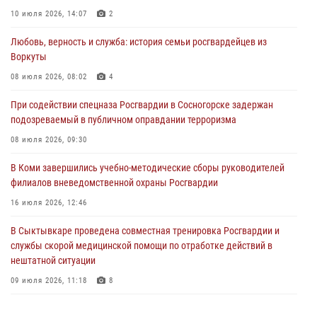
10 июля 2026, 14:07
2
30 июля 2026, 13:53
Любовь, верность и служба: история семьи росгвардейцев из
В Санкт-Петербурге прошел окружной этап ежегодного
Воркуты
Всероссийского конкурса профессионального мастерства среди
сотрудников вневедомственной охраны Росгвардии
08 июля 2026, 08:02
4
28 июля 2026, 15:09
12
При содействии спецназа Росгвардии в Сосногорске задержан
подозреваемый в публичном оправдании терроризма
В Сыктывкаре росгвардейцы приняли участие в молебне в рамках
Дня Крещения Руси и Дня святого равноапостольного князя
08 июля 2026, 09:30
Владимира
В Коми завершились учебно-методические сборы руководителей
28 июля 2026, 13:32
8
филиалов вневедомственной охраны Росгвардии
В Коми за неделю росгвардейцами выявлено более 10
16 июля 2026, 12:46
правонарушений в области оборота оружия и частной охранной
деятельности
В Сыктывкаре проведена совместная тренировка Росгвардии и
службы скорой медицинской помощи по отработке действий в
26 июля 2026, 06:48
нештатной ситуации
09 июля 2026, 11:18
8
В Коми росгвардейцы обеспечивают правопорядок всероссийского