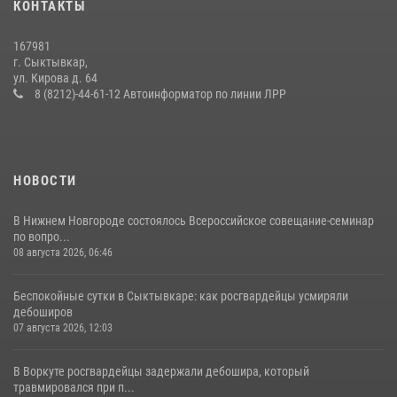
КОНТАКТЫ
Временно исполняющий обязанности начальника Управления
Росгвардии по Республике Коми лично проверил ДОЛ «Орленок»
167981
31 июля 2026, 06:57
8
г. Сыктывкар,
ул. Кирова д. 64
В Коми за неделю росгвардейцы изъяли 44 единицы охотничьего
8 (8212)-44-61-12 Автоинформатор по линии ЛРР
оружия
12 июля 2026, 06:14
НОВОСТИ
В Нижнем Новгороде состоялось Всероссийское совещание-семинар
по вопро...
08 августа 2026, 06:46
Беспокойные сутки в Сыктывкаре: как росгвардейцы усмиряли
дебоширов
07 августа 2026, 12:03
В Воркуте росгвардейцы задержали дебошира, который
травмировался при п...