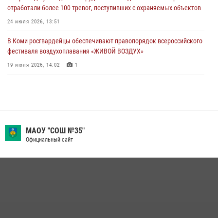
отработали более 100 тревог, поступивших с охраняемых объектов
Всероссийского конкурса профессионального мастерства среди
сотрудников вневедомственной охраны Росгвардии
24 июля 2026, 13:51
28 июля 2026, 15:09
12
В Коми росгвардейцы обеспечивают правопорядок всероссийского
фестиваля воздухоплавания «ЖИВОЙ ВОЗДУХ»
19 июля 2026, 14:02
1
В Коми росгвардейцы поздравили с юбилеем директора филиала
ВГТРК «Коми Гор» Юлию Чубову
23 июля 2026, 09:18
В Сыктывкаре состоялась торжественная присяга для
МАОУ "СОШ №35"
военнослужащих по призыву в Центре подготовки личного состава
Официальный сайт
Росгвардии
25 июля 2026, 10:45
12
В Усть-Вымском районе росгвардейцы задержала необычного
покупателя
14 июля 2026, 11:49