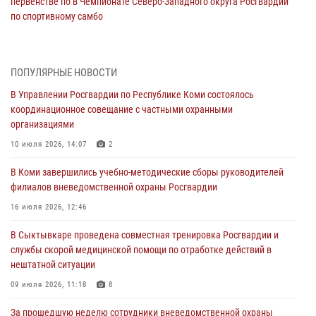
первенстве по в Чемпионате Северо-Западного округа Росгвардии
по спортивному самбо
03 августа 2026, 12:07
5
В Коми росгвардейцы информируют граждан об изменениях в
ПОПУЛЯРНЫЕ НОВОСТИ
законодательстве в сфере оборота оружия и продолжают изымать
оружие за нарушения
В Управлении Росгвардии по Республике Коми состоялось
координационное совещание с частными охранными
02 августа 2026, 06:17
организациями
В Койгородском районе местный житель обратился в Росгвардию
10 июля 2026, 14:07
2
для добровольной сдачи оружия
В Коми завершились учебно-методические сборы руководителей
31 июля 2026, 10:55
филиалов вневедомственной охраны Росгвардии
Временно исполняющий обязанности начальника Управления
16 июля 2026, 12:46
Росгвардии по Республике Коми лично проверил ДОЛ «Орленок»
В Сыктывкаре проведена совместная тренировка Росгвардии и
31 июля 2026, 06:57
8
службы скорой медицинской помощи по отработке действий в
нештатной ситуации
В Усинске росгвардейцы оперативно отработали план «Квартал»
09 июля 2026, 11:18
8
30 июля 2026, 13:53
За прошедшую неделю сотрудники вневедомственной охраны
В Санкт-Петербурге прошел окружной этап ежегодного