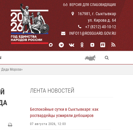
ВЕРСИЯ ДЛЯ СЛАБОВИДЯЩИХ
167981, г. Сыктывкар
ул. Кирова д. 64
+7 (8212) 40-10-12
INFO11@ROSGUARD.GOV.RU
Ы
т Деда Мороза»
ЛЕНТА НОВОСТЕЙ
ОЙ
ДА
Беспокойные сутки в Сыктывкаре: как
росгвардейцы усмиряли дебоширов
07 августа 2026, 12:03