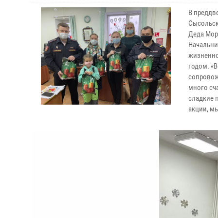
В преддв
Сысольск
Деда Мор
Начальни
жизненно
годом. «В
сопровож
много сч
сладкие 
акции, м