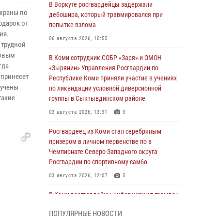
В Воркуте росгвардейцы задержали
охраны по
дебошира, который травмировался при
одарок от
попытке взлома
ия.
06 августа 2026, 10:55
 трудной
Новым
В Коми сотрудник СОБР «Заря» и ОМОН
гда
«Зырянин» Управления Росгвардии по
 принесет
Республике Коми приняли участие в учениях
ручены
по ликвидации условной диверсионной
такие
группы в Сыктывдинском районе
03 августа 2026, 13:31
3
Росгвардеец из Коми стал серебряным
призером в личном первенстве по в
Чемпионате Северо-Западного округа
Росгвардии по спортивному самбо
03 августа 2026, 12:07
5
В Коми росгвардейцы информируют граждан
об изменениях в законодательстве в сфере
ПОПУЛЯРНЫЕ НОВОСТИ
оборота оружия и продолжают изымать