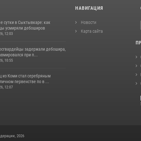
И
НАВИГАЦИЯ
е сутки в Сыктывкаре: как
Новости
цы усмиряли дебоширов
Карта сайта
26, 12:03
П
росгвардейцы задержали дебошира,
вмировался при п...
26, 10:55
ц из Коми стал серебряным
личном первенстве по в ...
26, 12:07
дерации, 2026