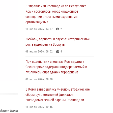
оружие за нарушения
В Управлении Росгвардии по Республике
Коми состоялось координационное
02 августа 2026, 06:17
совещание с частными охранными
В Койгородском районе местный житель
организациями
обратился в Росгвардию для добровольной
10 июля 2026, 14:07
2
сдачи оружия
Любовь, верность и служба: история семьи
31 июля 2026, 10:55
росгвардейцев из Воркуты
Временно исполняющий обязанности
08 июля 2026, 08:02
4
начальника Управления Росгвардии по
Республике Коми лично проверил ДОЛ
При содействии спецназа Росгвардии в
«Орленок»
Сосногорске задержан подозреваемый в
публичном оправдании терроризма
31 июля 2026, 06:57
8
08 июля 2026, 09:30
В Усинске росгвардейцы оперативно
отработали план «Квартал»
В Коми завершились учебно-методические
сборы руководителей филиалов
30 июля 2026, 13:53
вневедомственной охраны Росгвардии
В Санкт-Петербурге прошел окружной этап
16 июля 2026, 12:46
ежегодного Всероссийского конкурса
ублике Коми