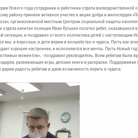
ерии Нового года сотрудники и работники отдела вневедомственной 
ому району приняли активное участие в акции добра и милосердия «П
оза», организованной местным Центром социальной защиты населен
к отдела капитан полиции Иван Кутькин посетил ребят, оказавшихся в
й ситуации, и поздравил от всего коллектива детей с наступающим 
се мы: и взрослые, и дети верим в волшебство и чудеса. Пусть вас все
дает хорошее настроение, и исполняются все мечты. Пусть Новый год
астливых моментов», - поздравил руководитель. Всем ребятам были в
подарки, развивающие игры, детские книги и раскраски. Поддерживая 
ы дарим радость ребятам и даем возможность верить в чудеса.